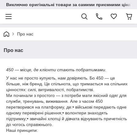
Виключно оригінальні товари за самими приємними цінами
Про нас
Про нас
450 — місце, де клієнти стають побратимами.
У нас не просто купують, нам довіряють. Бо 450 — це
більше, ніж бренд. Це спільнота, що тримається на спільних
цінностях: силі, витривалості, побратимстві.
Ми починали з простого — з потреби мати якісний одяг для
служби, тренувань, виживання. Але з часом 450
перетворився на платформу, де:• військові передають одне
одному перевірені рішення;• волонтери знаходять
підтримку;• звичайні хлопці й дівчата відчувають причетність
до чогось справжнього.
Наші принципи: