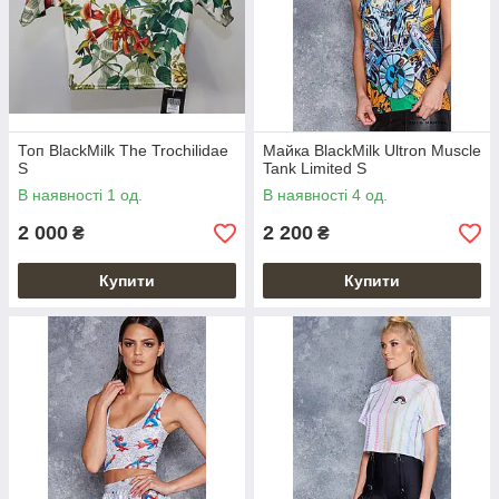
Топ BlackMilk The Trochilidae
Майка BlackMilk Ultron Muscle
S
Tank Limited S
В наявності 1 од.
В наявності 4 од.
2 000
2 200
₴
₴
Купити
Купити