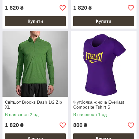
1 820
1 820
₴
₴
Купити
Купити
Світшот Brooks Dash 1/2 Zip
Футболка жіноча Everlast
XL
Composite Tshirt S
В наявності 2 од.
В наявності 1 од.
1 820
800
₴
₴
Купити
Купити