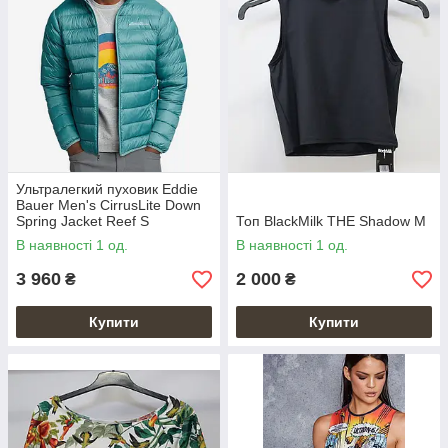
Ультралегкий пуховик Eddie
Bauer Men's CirrusLite Down
Spring Jacket Reef S
Топ BlackMilk THE Shadow M
В наявності 1 од.
В наявності 1 од.
3 960
2 000
₴
₴
Купити
Купити