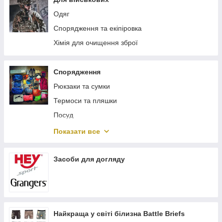
Одяг
Спорядження та екіпіровка
Хімія для очищення зброї
Спорядження
Рюкзаки та сумки
Термоси та пляшки
Посуд
Пальники
Показати все
Ліхтарі
Ножі та мультитули
Засоби для догляду
Туристичні аксесуари
Найкраща у світі білизна Battle Briefs