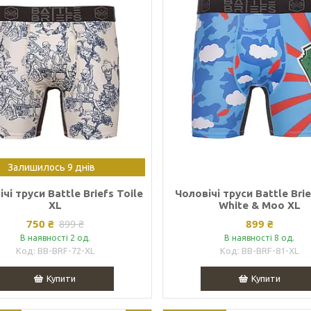
Залишилось 9 днів
чі труси Battle Briefs Toile
Чоловічі труси Battle Bri
XL
White & Moo XL
750 ₴
899 ₴
899 ₴
В наявності 2 од.
В наявності 8 од.
BB-BRF-72-XL
BB-BRF-81-XL
Купити
Купити