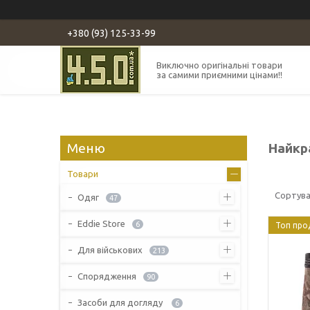
+380 (93) 125-33-99
Виключно оригінальні товари
за самими приємними цінами!!
Найкра
Товари
Одяг
47
Eddie Store
6
Топ про
Для військових
213
Спорядження
90
Засоби для догляду
6