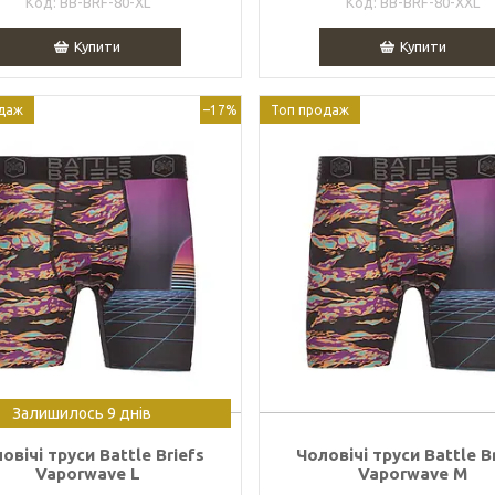
BB-BRF-80-XL
BB-BRF-80-XXL
Купити
Купити
даж
–17%
Топ продаж
Залишилось 9 днів
овічі труси Battle Briefs
Чоловічі труси Battle B
Vaporwave L
Vaporwave M