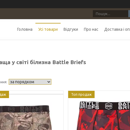
Головна
Усі товари
Відгуки
Про нас
Доставка і о
ща у світі білизна Battle Briefs
даж
Топ продаж