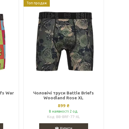
Топ продаж
efs War
Чоловічі труси Battle Briefs
Woodland Rose XL
899 ₴
В наявності 2 од.
BB-BRF-77-XL
Купити