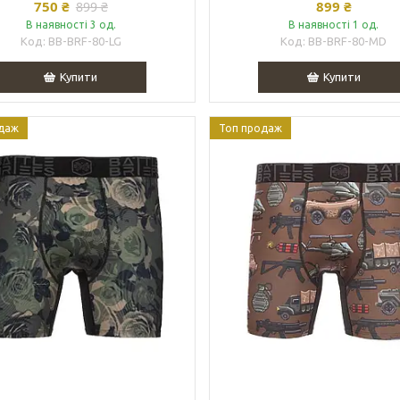
750 ₴
899 ₴
899 ₴
В наявності 3 од.
В наявності 1 од.
BB-BRF-80-LG
BB-BRF-80-MD
Купити
Купити
даж
Топ продаж