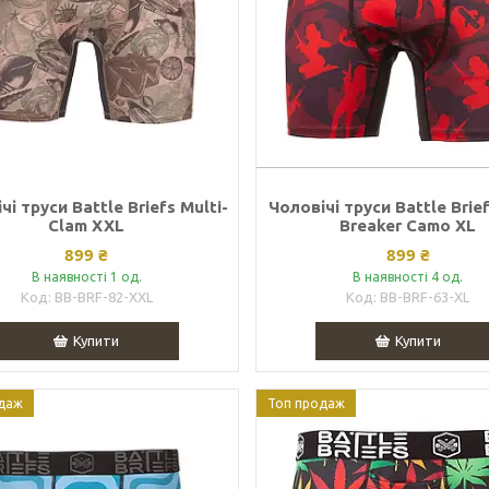
чі труси Battle Briefs Multi-
Чоловічі труси Battle Brie
Clam XXL
Breaker Camo XL
899 ₴
899 ₴
В наявності 1 од.
В наявності 4 од.
BB-BRF-82-XXL
BB-BRF-63-XL
Купити
Купити
даж
Топ продаж