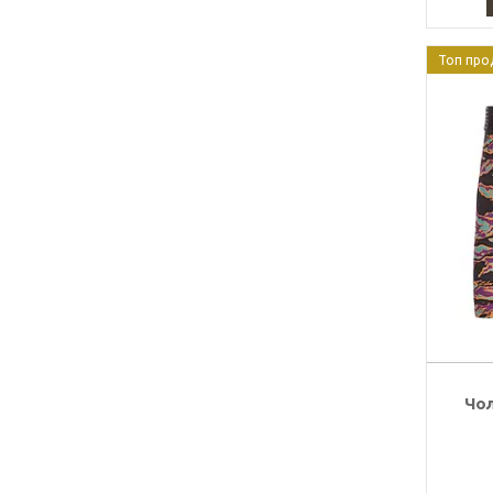
Топ про
Чол