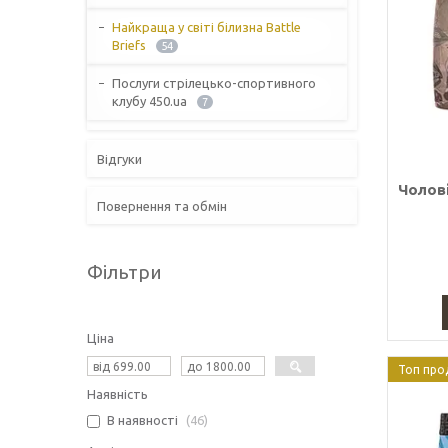
Найкраща у світі білизна Battle
Briefs
54
Послуги стрілецько-спортивного
клубу 450.ua
7
Відгуки
Чолові
Повернення та обмін
Фільтри
Ціна
Топ про
Наявність
В наявності
46