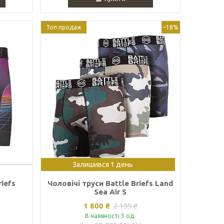
Топ продаж
–18%
Залишився 1 день
riefs
Чоловічі труси Battle Briefs Land
Sea Air S
1 800 ₴
2 199 ₴
В наявності 3 од.