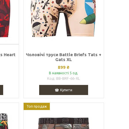
fs Heart
Чоловічі труси Battle Briefs Tats +
Gats XL
899 ₴
В наявності 5 од.
BB-BRF-66-XL
Купити
Топ продаж