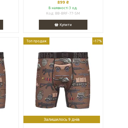
899 ₴
В наявності 3 од.
BB-BRF-77-SM
Купити
Топ продаж
–17%
Залишилось 9 днів