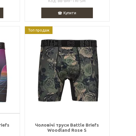
BB-BRF-TRI-SM
Купити
Топ продаж
riefs
Чоловічі труси Battle Briefs
Woodland Rose S