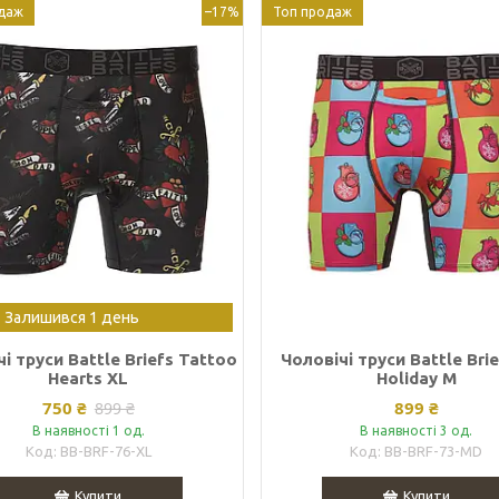
даж
–17%
Топ продаж
Залишився 1 день
і труси Battle Briefs Tattoo
Чоловічі труси Battle Bri
Hearts XL
Holiday M
750 ₴
899 ₴
899 ₴
В наявності 1 од.
В наявності 3 од.
BB-BRF-76-XL
BB-BRF-73-MD
Купити
Купити