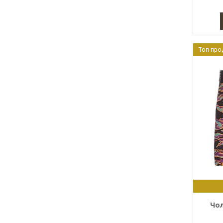
Топ про
Чол