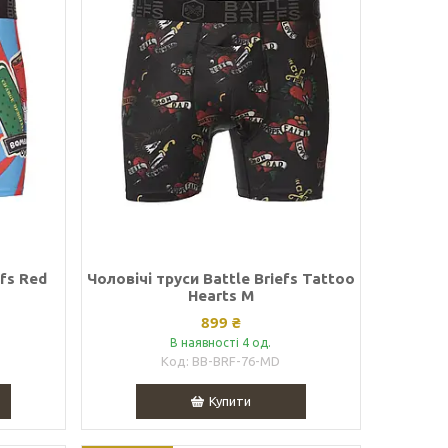
efs Red
Чоловічі труси Battle Briefs Tattoo
Hearts M
899 ₴
В наявності 4 од.
BB-BRF-76-MD
Купити