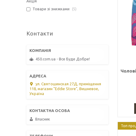
Акція
Товари зі знижками
5
Контакти
450.com.ua - Все Буде Добре!
Чолові
ул. Святошинская 27Д, приміщення
118, магазин "Eddie Store", Вишневое,
Україна
Власник
Топ про