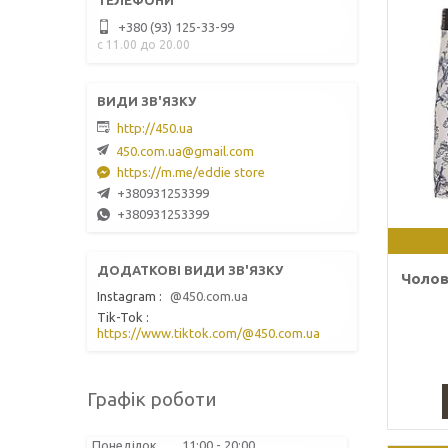
+380 (93) 125-33-99
с 11.00 до 20.00
http://450.ua
450.com.ua@gmail.com
https://m.me/eddie store
+380931253399
+380931253399
Чолові
Instagram
@450.com.ua
Tik-Tok
https://www.tiktok.com/@450.com.ua
Графік роботи
Понеділок
11:00
20:00