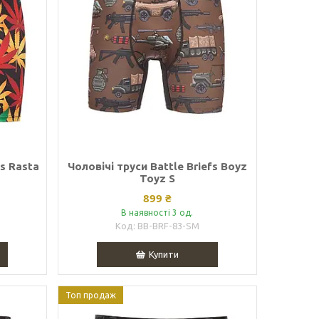
fs Rasta
Чоловічі труси Battle Briefs Boyz
Toyz S
899 ₴
В наявності 3 од.
BB-BRF-83-SM
Купити
Топ продаж