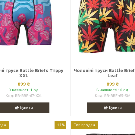
чі труси Battle Briefs Trippy
Чоловічі труси Battle Brie
XXL
Leaf
899 ₴
899 ₴
В наявності 1 од.
В наявності 10 од.
BB-BRF-67-XXL
BB-BRF-65-SM
Купити
Купити
даж
–17%
Топ продаж