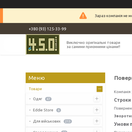
Зараз компанія не 
+380 (93) 125-33-99
Виключно оригінальні товари
за самими приємними цінами!!
Повер
Товари
Компанія 
Одяг
47
Строки 
Повернен
Eddie Store
6
Зворотн
Для військових
213
Умови п