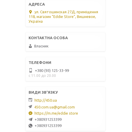
ул. Святошинская 27Д, приміщення
118, магазин "Eddie Store", Вишневое,
Україна
Власник
+380 (93) 125-33-99
с 11.00 до 20.00
http://450.ua
450.com.ua@gmail.com
https://m.me/eddie store
+380931253399
+380931253399