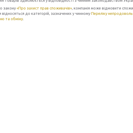
я товарів здійснюється у відповідності з чинним законодавством Украї
но закону
«Про захист прав споживачів»
, компанія може відмовити спожив
 відносяться до категорій, зазначених у чинному
Переліку непродовольч
ню та обміну
.