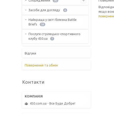
Спорядження
Поверненн
90
Відповід
Засоби для догляду
6
якщо вони
повернен
Найкраща у світі білизна Battle
Briefs
54
Послуги стрілецько-спортивного
клубу 450.ua
7
Відгуки
Повернення та обмін
Контакти
450.com.ua - Все Буде Добре!