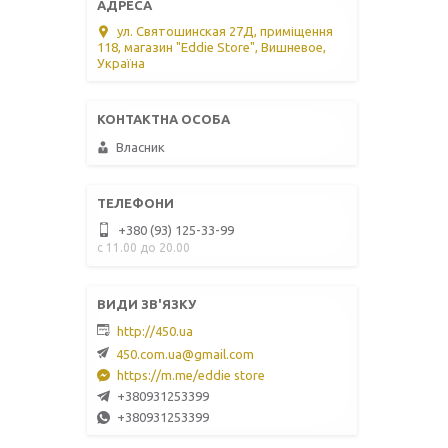
ул. Святошинская 27Д, приміщення
118, магазин "Eddie Store", Вишневое,
Україна
Власник
+380 (93) 125-33-99
с 11.00 до 20.00
http://450.ua
450.com.ua@gmail.com
https://m.me/eddie store
+380931253399
+380931253399