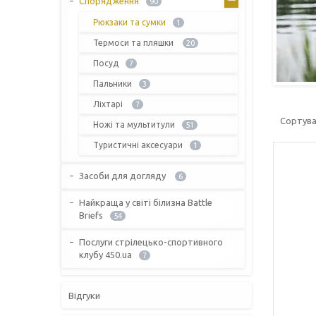
Спорядження
90
Рюкзаки та сумки
1
Термоси та пляшки
20
Посуд
7
Пальники
3
Ліхтарі
7
Ножі та мультитули
51
Туристичні аксесуари
1
Засоби для догляду
6
Найкраща у світі білизна Battle
Briefs
54
Послуги стрілецько-спортивного
клубу 450.ua
7
Відгуки