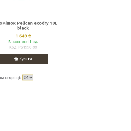
омішок Pelican exodry 10L
black
1 649 ₴
В наявності 1 од.
PS1990-00
Купити