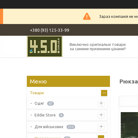
Зараз компанія не 
+380 (93) 125-33-99
Виключно оригінальні товари
за самими приємними цінами!!
Рюкза
Товари
Одяг
47
Eddie Store
6
Для військових
213