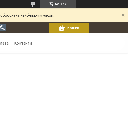
Кошик
 оброблена найближчим часом.
Кошик
плата
Контакти