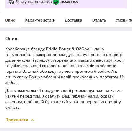
Доступна доставка
Опис
Характеристики
Доставка
Оплата
Умови п
Опис
Колаборація бренду
Eddie Bauer & O2Cool
- дана
термопляшка з використанням дуже популярного в америці
дизайну фляг і пляшок створена для максимальної зручності
та універсальності використання вона з легкістю збереже
гарячим Ваш чай або каву гарячою протягом
6 годин
. А в
літню спеку Ваш улюблений напій прохолодним протягом
12
годин
.
Для максимальної продуктивності рекомендується на кілька
хвилин перед тим, як залити Ваш гарячий напій, обдати
окропом, щоб напій був залитий у вже попередньо прогріту
ємність.
Приховати