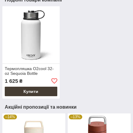
Термопляшка O2cool 32-
oz Sequoia Bottle
1 625
₴
Купити
Акційні пропозиції та новинки
–14%
–13%