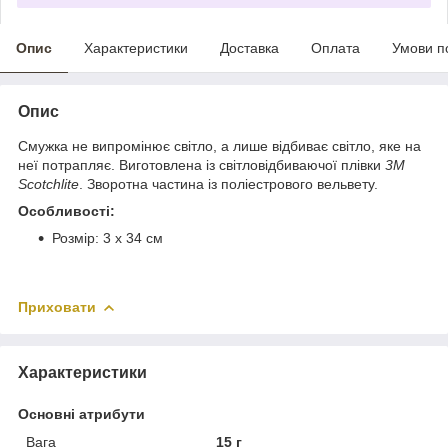
Опис
Характеристики
Доставка
Оплата
Умови п
Опис
Смужка не випромінює світло, а лише відбиває світло, яке на
неї потрапляє. Виготовлена ​​із світловідбиваючої плівки
3M
Scotchlite
. Зворотна частина із поліестрового вельвету.
Особливості:
Розмір: 3 х 34 см
Приховати
Характеристики
Основні атрибути
Вага
15 г