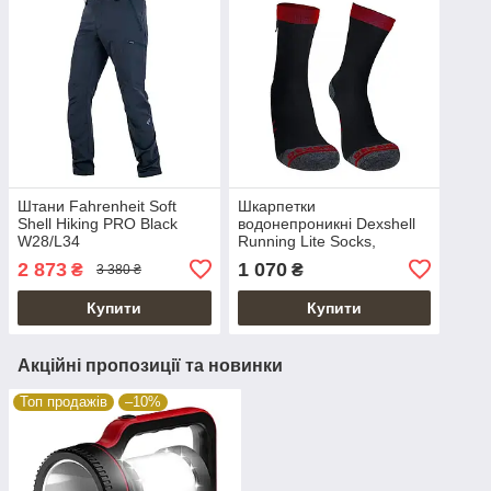
Штани Fahrenheit Soft
Шкарпетки
Shell Hiking PRO Black
водонепроникні Dexshell
W28/L34
Running Lite Socks,
червоні смужки
2 873
1 070
₴
₴
3 380 ₴
Купити
Купити
Акційні пропозиції та новинки
Топ продажів
–10%