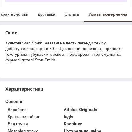
арактеристики
Доставка
Оплата
Умови повернення
Опис
Культові Stan Smith, названі на честь легенди тенісу,
дебютували на корті в 70-х. Ці кросівки оновлюють оригінал
текстурним нубуковим миском. Перфоровані три смужки та
фірмові деталі Stan Smith.
Характеристики
Основні
Виробник
Adidas Originals
Країна виробник
Індія
Вид взуття
Кросівки
Матеріал верху
Натуральна шкіра