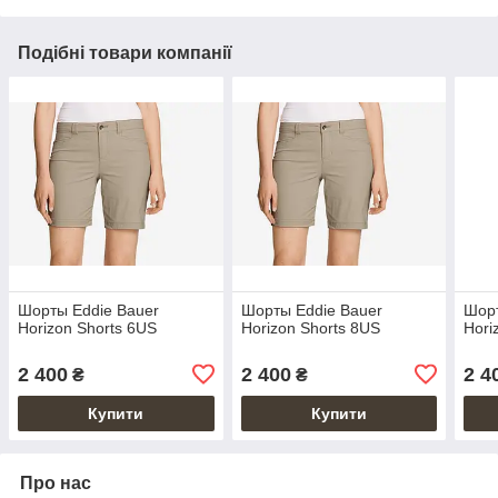
Подібні товари компанії
Шорты Eddie Bauer
Шорты Eddie Bauer
Шорт
Horizon Shorts 6US
Horizon Shorts 8US
Hori
2 400
2 400
2 4
₴
₴
Купити
Купити
Про нас