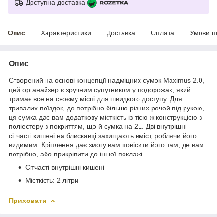
Доступна доставка
Опис
Характеристики
Доставка
Оплата
Умови п
Опис
Створений на основі концепції надміцних сумок Maximus 2.0,
цей органайзер є зручним супутником у подорожах, який
тримає все на своєму місці для швидкого доступу. Для
тривалих поїздок, де потрібно більше різних речей під рукою,
ця сумка дає вам додаткову місткість із тією ж конструкцією з
поліестеру з покриттям, що й сумка на 2L. Дві внутрішні
сітчасті кишені на блискавці захищають вміст, роблячи його
видимим. Кріплення дає змогу вам повісити його там, де вам
потрібно, або прикріпити до іншої поклажі.
Сітчасті внутрішні кишені
Місткість: 2 літри
Приховати