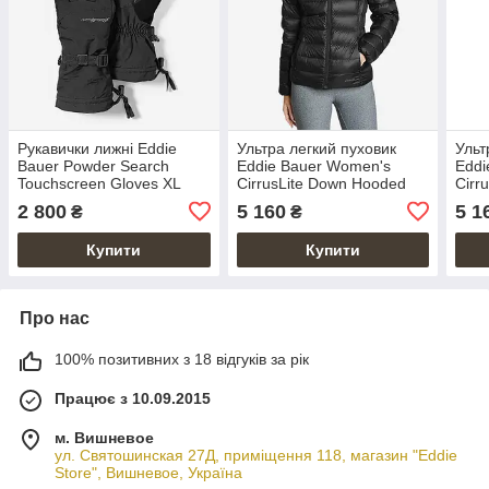
Рукавички лижні Eddie
Ультра легкий пуховик
Ульт
Bauer Powder Search
Eddie Bauer Women's
Eddi
Touchscreen Gloves XL
CirrusLite Down Hooded
Cirr
Jacket XS
Jack
2 800
5 160
5 1
₴
₴
Купити
Купити
Про нас
100% позитивних з 18 відгуків за рік
Працює з 10.09.2015
м. Вишневое
ул. Святошинская 27Д, приміщення 118, магазин "Eddie
Store", Вишневое, Україна