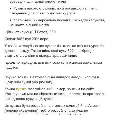
всередині для додаткового тепла
Рукав із високою рухливістю й посадкою на плечі,
створений для повного діапазону рухів
Класичний; Універсальна посадка. Не надто стрункий,
не надто вільний на тілі
Щільність пуху (Fill Power) 650
Склад: 80% пух 20% перо.
У своїй категорії легких пуховиків залишає всіх конкурентів
далеко позаду. Так за щільності пуху 800 інші бренди
стартують від ціни в півтора-два рази вище.
Ідеально підходить для всіх сезонів із різними варіантами
піддівок.
Зручно возити в автомобілі на випадок негоди, носити в
щоденній сумці або рюкзаку.
Кожна
куртка
має унікальний номер, за яким на сайті
trackmydown можна відстежити всю інформацію про товар і
походження пуху в цій куртці.
Ця куртка була розроблена в межах колекції First Ascent
(перове сходження), тобто розроблена за участю