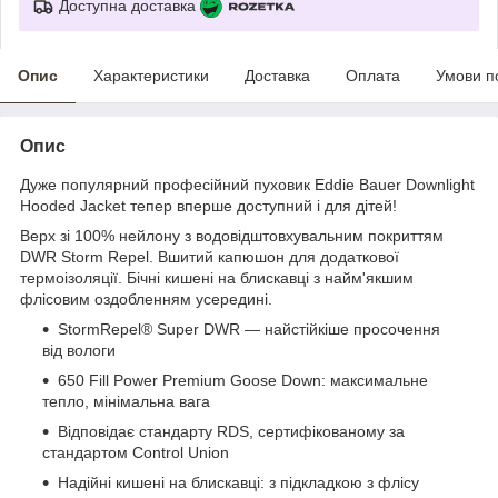
Доступна доставка
Опис
Характеристики
Доставка
Оплата
Умови п
Опис
Дуже популярний професійний пуховик Eddie Bauer Downlight
Hooded Jacket тепер вперше доступний і для дітей!
Верх зі 100% нейлону з водовідштовхувальним покриттям
DWR Storm Repel. Вшитий капюшон для додаткової
термоізоляції. Бічні кишені на блискавці з найм'якшим
флісовим оздобленням усередині.
StormRepel® Super DWR — найстійкіше просочення
від вологи
650 Fill Power Premium Goose Down: максимальне
тепло, мінімальна вага
Відповідає стандарту RDS, сертифікованому за
стандартом Control Union
Надійні кишені на блискавці: з підкладкою з флісу