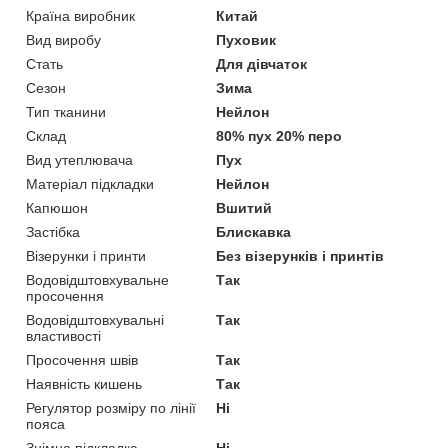
Країна виробник
Китай
Вид виробу
Пуховик
Стать
Для дівчаток
Сезон
Зима
Тип тканини
Нейлон
Склад
80% пух 20% перо
Вид утеплювача
Пух
Матеріал підкладки
Нейлон
Капюшон
Вшитий
Застібка
Блискавка
Візерунки і принти
Без візерунків і принтів
Водовідштовхувальне
Так
просочення
Водовідштовхувальні
Так
властивості
Просочення швів
Так
Наявність кишень
Так
Регулятор розміру по лінії
Ні
пояса
Знімна підкладка
Ні