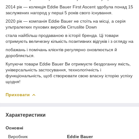
2014 рік — колекція Eddie Bauer First Ascent здобула понад 15
заслужених нагород у перші 5 років свого існування.
2020 рік — компанія Eddie Bauer не стоїть на місці, а серія
ультралегких пухових виробів Cirruslite Down
стала найбільш продаваною в історії бренда. Ці товари
отримують величезну кількість позитивних відгуків і з огляду на
побажань і помічань клієнтів регулярно оновлюється й
доробляється.
Купуючи товари Eddie Bauer Ви отримуєте бездоганну якість,
універсальність застосування, технологічність і
функціональність, щоб створювати свою власну історію успіху
щодня!
Приховати
Характеристики
Основні
Виробник
Eddie Bauer