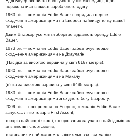
Едді Бауер особисто брав участь у цій експедиції, щоб
переконатися в якості виробленого одягу.
1963 рік — компанія Eddie Bauer снарядила перше
сходження американцями на Еверест найвищу точку нашої
планети.
Джим Вітаркер усе життя зберігає відданість бренду Eddie
Bauer.
1973 рік — компанія Eddie Bauer забезпечує перше
сходження американцями на Дхаулагіні
(Насідка за висотою вершина у світі 8167 метрів).
1980 рік — компанія Eddie Bauer забезпечує перше
сходження американцями на Макалу
(п'ята за висотою вершина у світі 8485 метрів).
1983 рік — компанія Eddie Bauer забезпечує перше
сходження американцями зі східного боку Евересту.
2009 рік — повернення на Еверест, компанія Eddie Bauer
запускає лінію товарів First Ascent,
товарів найвищої якості, створюваних за участю найвідоміших
альпіністів і спортсменів,
тестованих у найекстремальніших умовах і ситуаціях.