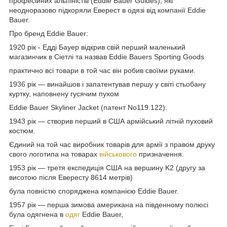
професійних альпіністів (Eddie Bauer Guides), які
неодноразово підкоряли Еверест в одязі від компанії Eddie
Bauer.
Про бренд Eddie Bauer:
1920 рік - Едді Бауер відкрив свій перший маленький
магазинчик в Сіетлі та назвав Eddie Bauers Sporting Goods
практично всі товари в той час він робив своїми руками.
1936 рік — винайшов і запатентував першу у світі стьобану
куртку, наповнену гусячим пухом
Eddie Bauer Skyliner Jacket (патент No119.122).
1943 рік — створив перший в США армійський літній пуховий
костюм.
Єдиний на той час виробник товарів для армії з правом друку
свого логотипа на товарах
військового
призначення.
1953 рік — третя експедиція США на вершину K2 (другу за
висотою після Евересту 8614 метрів)
була повністю споряджена компанією Eddie Bauer.
1957 рік — перша зимова американа на південному полюсі
була одягнена в
одяг
Eddie Bauer,