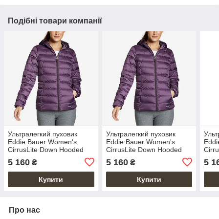
Подібні товари компанії
Ультралегкий пуховик
Ультралегкий пуховик
Ульт
Eddie Bauer Women's
Eddie Bauer Women's
Eddi
CirrusLite Down Hooded
CirrusLite Down Hooded
Cirr
Jacket M
Jacket S
Jack
5 160
5 160
5 1
₴
₴
Купити
Купити
Про нас