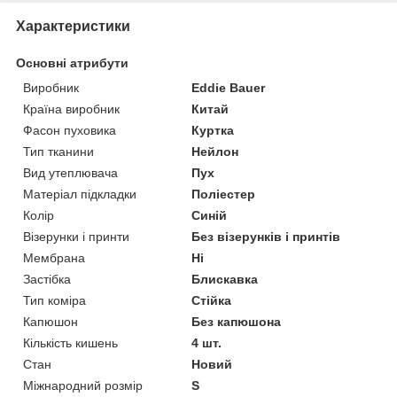
Характеристики
Основні атрибути
Виробник
Eddie Bauer
Країна виробник
Китай
Фасон пуховика
Куртка
Тип тканини
Нейлон
Вид утеплювача
Пух
Матеріал підкладки
Поліестер
Колір
Синій
Візерунки і принти
Без візерунків і принтів
Мембрана
Ні
Застібка
Блискавка
Тип коміра
Стійка
Капюшон
Без капюшона
Кількість кишень
4 шт.
Стан
Новий
Міжнародний розмір
S