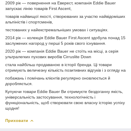
2009 рік — повернення на Еверест, компанія Eddie Bauer
запускає лінію товарів First Ascent,
товарів найвищої якості, створюваних за участю найвідоміших
альпіністів і спортсменів,
тестованих у найекстремальніших умовах і ситуаціях.
2014 рік — колекція Eddie Bauer First Ascent здобула понад 15
заслужених нагород у перші 5 років свого існування.
2020 рік — компанія Eddie Bauer не стоїть на місці, а серія
ультралегких пухових виробів Cirruslite Down
стала найбільш продаваною в історії бренда. Ці товари
отримують величезну кількість позитивних відгуків і з огляду на
побажань і помічань клієнтів регулярно оновлюється й
доробляється.
Купуючи товари Eddie Bauer Ви отримуєте бездоганну якість,
універсальність застосування, технологічність і
функціональність, щоб створювати свою власну історію успіху
щодня!
Приховати