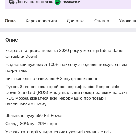
Доступна доставка
Опис
Характеристики
Доставка
Оплата
Умови п
Опис
Яскрава та цікава новинка 2020 року у колекції Eddie Bauer
CirrusLite Down!!!
Надлегкий пуховик зі 100% нейлону з водовідштовхувальним
покриттям.
Бічні кишені на блискавці + 2 внутрішні кишені.
Пуховий наповнювач пройшов сертифікацію Responsible
Down Standard (RDS) має унікальний номер, за яким на сайті
RDS можна дізнатися всю інформацію про товар і
наповнювач у ньому.
Щільність пуху 650 Fill Power
Склад: 80% пух 20% перо.
У своїй категорії ультралегких пуховиків залишає всіх