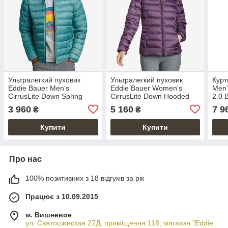
Ультралегкий пуховик
Ультралегкий пуховик
Курт
Eddie Bauer Men's
Eddie Bauer Women's
Men'
CirrusLite Down Spring
CirrusLite Down Hooded
2.0 
Jacket Reef S
Jacket M
3 960
5 160
7 9
₴
₴
Купити
Купити
Про нас
100% позитивних з 18 відгуків за рік
Працює з 10.09.2015
м. Вишневое
ул. Святошинская 27Д, приміщення 118, магазин "Eddie