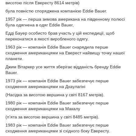
висотою після Евересту 8614 метрів)
була повністю споряджена компанією Eddie Bauer.
1957 рік — перша зимова американа на південному полюсі
була одягнена в одяг Eddie Bauer,
Едді Бауер особисто брав участь у цій експедиції, щоб
переконатися в якості виробленого одягу.
1963 рік — компанія Eddie Bauer снарядила перше
сходження американцями на Еверест найвищу точку нашої
планети.
Джим Вітаркер усе життя зберігає відданість бренду Eddie
Bauer.
1973 рік — компанія Eddie Bauer забезпечує перше
сходження американцями на Дхаулагіні
(Насідка за висотою вершина у світі 8167 метрів).
1980 рік — компанія Eddie Bauer забезпечує перше
сходження американцями на Макалу
(п'ята за висотою вершина у світі 8485 метрів).
1983 рік — компанія Eddie Bauer забезпечує перше
сходження американцями зі східного боку Евересту.