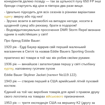
конкурентів далеко позаду — так за щільності пуху 650 FP інші
бренди стартують від ціни в півтора-два рази вище.
- Ідеально підходить для всіх сезонів із різними варіантами
одягу
зверху або під низ!
- Зручно возити в автомобілі на випадок негоди, носити в
щоденній сумці або рюкзаку, брати в подорожі!
- Водовідштовхувальне просочення DWR Storm Repel визнане
одним із найстійкіших у світі!
Про бренд Eddie Bauer:
1920 рік - Едді Бауер відкрив свій перший маленький
магазинчик в Сіетлі та назвав Eddie Bauers Sporting Goods
практично всі товари в той час він робив своїми руками.
1936 рік — винайшов і запатентував першу у світі стьобану
куртку
, наповнену гусячим пухом
Eddie Bauer Skyliner Jacket (патент No119.122).
1943 рік — створив перший в США армійський літній пуховий
костюм.
Єдиний на той час виробник товарів для армії з правом друку
свого логотипа на товарах
військового
призначення.
1953 рік — третя експедиція США на вершину K2 (другу за