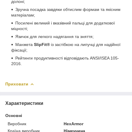
долоні;
Зручна посадка завдяки обтислим формам та якісним
матеріалам;
Посилені великий і вказівний пальці для додаткової
міцності;
Язичок для легкого надягання та зняття;
Манжета
SlipFit®
із застібкою на липучці для надійної
фіксації;
Рейтинги продуктивності відповідають ANSI/ISEA 105-
2016.
Приховати
Характеристики
Основні
Виробник
HexArmor
Країна виробник
Німеччина