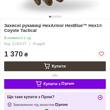
Захисні рукавиці HexArmor HexBlue™ Hex1®
Coyote Tactical
В наявності 1 од.
Код: 2132CYT
Роздріб
1 370
₴
Купити
або
Купити з
Що таке купити з Пром?
Замовлення під захистом