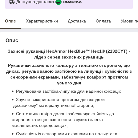
Доступна доставка
Опис
Характеристики
Доставка
Оплата
Умови п
Опис
Захисні рукавиці HexArmor HexBlue™ Hex1® (2132CYT) -
лідер серед захисних рукавиць
Рукавички захисного кольору з тильною стороною, що
дихає, регульованою застібкою на липучці і сумісністю з
сенсорними екранами, забезпечує комфорт протягом
усього дня
Регульована застібка-липучка для надійної фіксації;
Зручне використання протягом дня завдяки
"дихаючому" матеріалу тильної сторони;
Синтетична шкіра долоні забезпечує стійкість до
стирання та міцне зчеплення в сухих і злегка
маслянистих середовищах;
Сумісність із сенсорними екранами на пальцях та