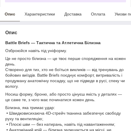
Опис
Характеристики
Доставка
Оплата
Умови п
Опис
Battle Briefs — Тактична та Атлетична Білизна
Озброюйся навіть під уніформу.
Це не просто білизна — це твоє перше спорядження на кожен
день.
Створено для тих, хто не боїться викликів — від тренувань до
бойових виїздів. Battle Briefs поєднує комфорт, витривалість і
продуману анатомічну посадку, що не підведе в русі, спеку чи
вологу.
Носиш форму, броню, або просто цінуєш якість у деталях —
це саме те, з чого має починатися кожен день.
Білизна, яка тримає удар:
• Швидковисихаюча 4D-стрейч тканина забезпечує свободу
руху та вентиляцію;
• Плоскі шви — без натирань, навіть під навантаженням;
• Анатомічний крій — білизна залишається на місці, не