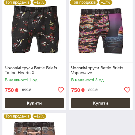
Топ продажів
–17%
Топ продажів
–17%
Чоловічі труси Battle Briefs
Чоловічі труси Battle Briefs
Tattoo Hearts XL
Vaporwave L
В наявності 1 од.
В наявності 3 од.
750
750
₴
₴
899 ₴
899 ₴
Купити
Купити
Топ продажів
–17%