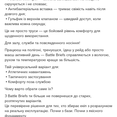
скручується і не сповзає;
• Антибактеріальна вставка — тримає свіжість навіть після
довгого дня;
• Гульфик із верхнім клапаном — швидкий доступ, коли
важлива кожна секунда;
Це не просто труси — це бойовий рівень комфорту для
щоденного використання.
Для залу, служби та повсякденного носіння!
Працюєш на полігоні, тренуєшся, їдеш у рейд або просто
маєш активний день — Battle Briefs справляються з вологою,
рухом та температурою краще за більшість.
Твій універсальний варіант для:
• Атлетичних навантажень
• Тактичного застосування
• Комфорту поза службою
Чому варто обрати саме їх?
З Battle Briefs ти більше не повернешся до старих,
розтягнутих варіантів.
Це перевірене рішення для тих, хто збирає екіп з розрахунком
на реальну експлуатацію. Почни з бази. Почни з якісного
фундаменту.