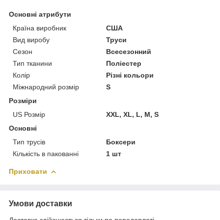
Основні атрибути
Країна виробник
США
Вид виробу
Труси
Сезон
Всесезонний
Тип тканини
Поліестер
Колір
Різні кольори
Міжнародний розмір
S
Розміри
US Розмір
XXL, XL, L, M, S
Основні
Тип трусів
Боксери
Кількість в пакованні
1 шт
Приховати
Умови доставки
Доставка здійснюється тільки по передоплаті.