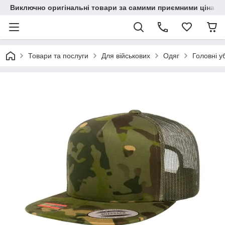
Виключно оригінальні товари за самими приємними цінами
Товари та послуги
Для військових
Одяг
Головні у