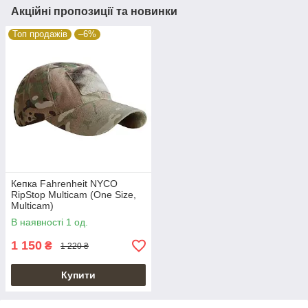
Акційні пропозиції та новинки
Топ продажів
–6%
Кепка Fahrenheit NYCO
RipStop Multicam (One Size,
Multicam)
В наявності 1 од.
1 150
₴
1 220 ₴
Купити