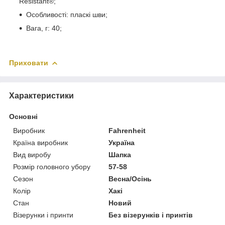
Resistant®;
Особливості: пласкі шви;
Вага, г: 40;
Приховати
Характеристики
Основні
Виробник
Fahrenheit
Країна виробник
Україна
Вид виробу
Шапка
Розмір головного убору
57-58
Сезон
Весна/Осінь
Колір
Хакі
Стан
Новий
Візерунки і принти
Без візерунків і принтів