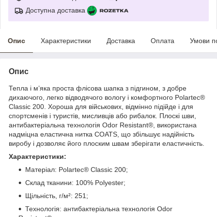
Доступна доставка
Опис
Характеристики
Доставка
Оплата
Умови п
Опис
Тепла і м’яка проста флісова шапка з підгином, з добре
дихаючого, легко відводячого вологу і комфортного Polartec®
Classic 200. Хороша для військових, відмінно підійде і для
спортсменів і туристів, мисливців або рибалок. Плоскі шви,
антибактеріальна технологія Odor Resistant®, використана
надміцна еластична нитка COATS, що збільшує надійність
виробу і дозволяє його плоским швам зберігати еластичність.
Характеристики:
Матеріал: Polartec® Classic 200;
Склад тканини: 100% Polyester;
Щільність, г/м²: 251;
Технологія: антибактеріальна технологія Odor