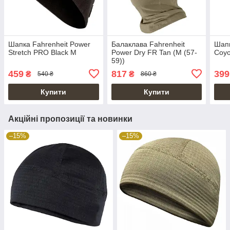
Шапка Fahrenheit Power
Балаклава Fahrenheit
Шапк
Stretch PRO Black M
Power Dry FR Tan (M (57-
Coyo
59))
459
817
399
₴
₴
540 ₴
860 ₴
Купити
Купити
Акційні пропозиції та новинки
–15%
–15%