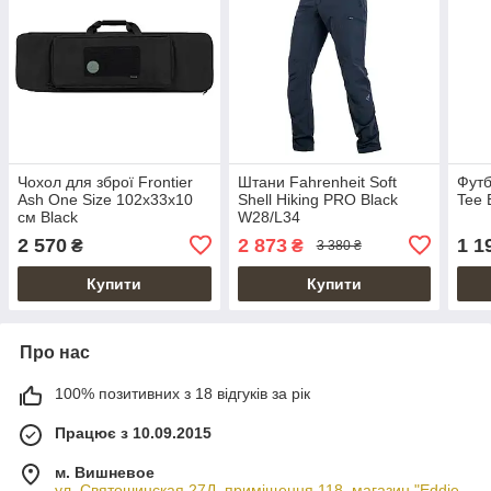
Чохол для зброї Frontier
Штани Fahrenheit Soft
Футб
Ash One Size 102x33x10
Shell Hiking PRO Black
Tee 
см Black
W28/L34
2 570
2 873
1 1
₴
₴
3 380 ₴
Купити
Купити
Про нас
100% позитивних з 18 відгуків за рік
Працює з 10.09.2015
м. Вишневое
ул. Святошинская 27Д, приміщення 118, магазин "Eddie