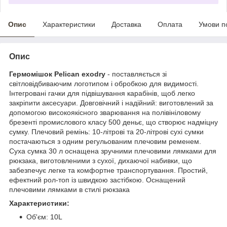
Опис
Характеристики
Доставка
Оплата
Умови п
Опис
Гермомішок Pelican exodry
- поставляється зі
світловідбиваючим логотипом і обробкою для видимості.
Інтегровані гачки для підвішування карабінів, щоб легко
закріпити аксесуари. Довговічний і надійний: виготовлений за
допомогою високоякісного зварювання на полівініловому
брезенті промислового класу 500 деньє, що створює надміцну
сумку. Плечовий ремінь: 10-літрові та 20-літрові сухі сумки
постачаються з одним регульованим плечовим ременем.
Суха сумка 30 л оснащена зручними плечовими лямками для
рюкзака, виготовленими з сухої, дихаючої набивки, що
забезпечує легке та комфортне транспортування. Простий,
ефектний рол-топ із швидкою застібкою. Оснащений
плечовими лямками в стилі рюкзака
Характеристики:
Об'єм: 10L