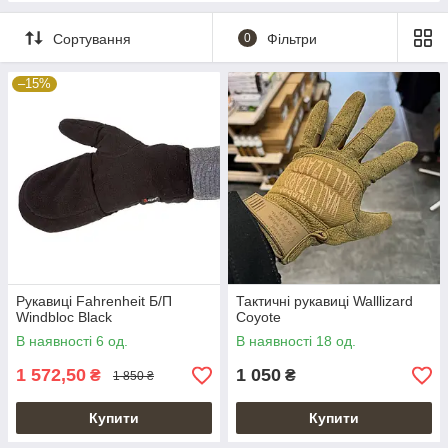
Сортування
0
Фільтри
–15%
Рукавиці Fahrenheit Б/П
Тактичні рукавиці Walllizard
Windbloc Black
Coyote
В наявності 6 од.
В наявності 18 од.
1 572,50
1 050
₴
₴
1 850 ₴
Купити
Купити