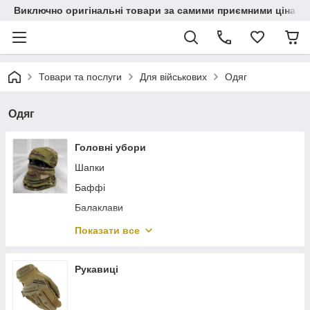
Виключно оригінальні товари за самими приємними цінами
Товари та послуги
Для військових
Одяг
Одяг
Головні убори
Шапки
Баффі
Балаклави
Кепки
Показати все
Панами
Рукавиці