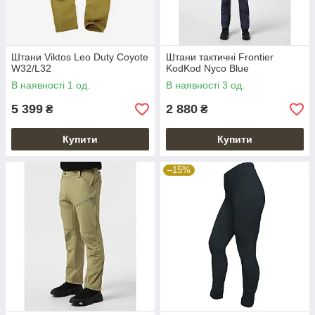
Штани Viktos Leo Duty Coyote
Штани тактичні Frontier
W32/L32
KodKod Nyco Blue
В наявності 1 од.
В наявності 3 од.
5 399
2 880
₴
₴
Купити
Купити
–15%