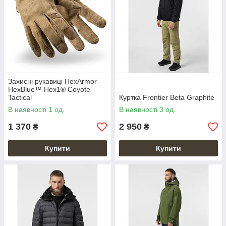
Захисні рукавиці HexArmor
HexBlue™ Hex1® Coyote
Tactical
Куртка Frontier Beta Graphite
В наявності 1 од.
В наявності 3 од.
1 370
2 950
₴
₴
Купити
Купити