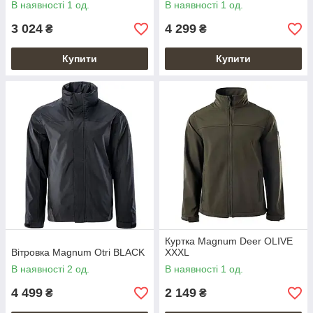
В наявності 1 од.
В наявності 1 од.
3 024
4 299
₴
₴
Купити
Купити
Куртка Magnum Deer OLIVE
Вітровка Magnum Otri BLACK
XXXL
В наявності 2 од.
В наявності 1 од.
4 499
2 149
₴
₴