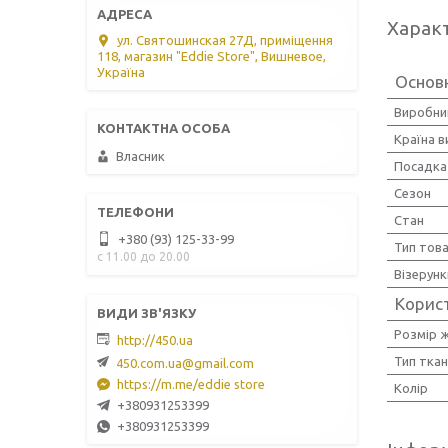
Харак
ул. Святошинская 27Д, приміщення
118, магазин "Eddie Store", Вишневое,
Україна
Основ
Виробни
Країна 
Власник
Посадка
Сезон
Стан
+380 (93) 125-33-99
Тип тов
с 11.00 до 20.00
Візерунк
Корис
Розмір ж
http://450.ua
Тип тка
450.com.ua@gmail.com
https://m.me/eddie store
Колір
+380931253399
+380931253399