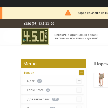
Зараз компанія не 
+380 (93) 125-33-99
Виключно оригінальні товари
за самими приємними цінами!!
Шорти 
Товари
Одяг
47
Eddie Store
6
Для військових
213