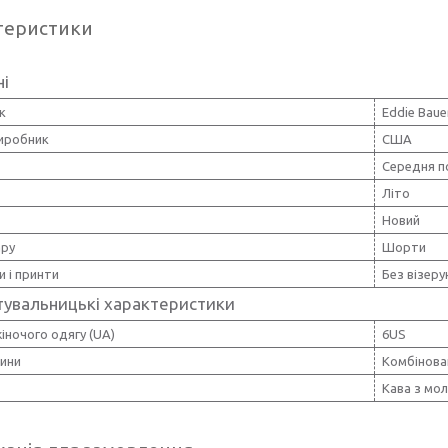
теристики
ні
к
Eddie Baue
виробник
США
Середня п
Літо
Новий
ару
Шорти
и і принти
Без візерун
тувальницькі характеристики
іночого одягу (UA)
6US
нини
Комбінова
Кава з мо