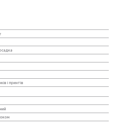
r
осадка
ків і принтів
ний
локом