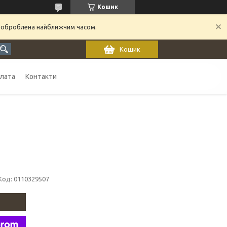
Кошик
 оброблена найближчим часом.
Кошик
плата
Контакти
Код:
0110329507