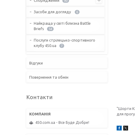
Спорядження
90
Засоби для догляду
6
Найкраща у світі білизна Battle
Briefs
54
Послуги стрілецько-спортивного
клубу 450.ua
7
Відгуки
Повернення та обмін
Контакти
"Шорти KI
для прогу
450.com.ua - Все Буде Добре!