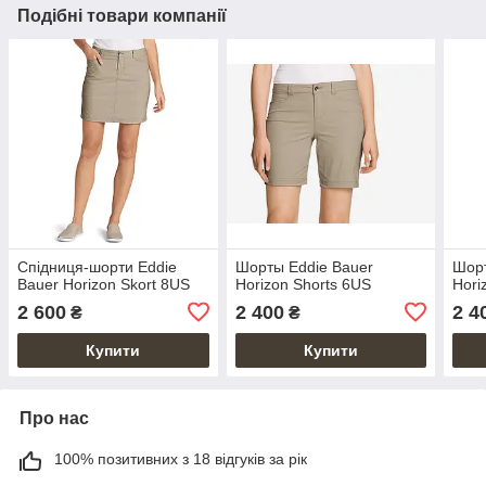
Подібні товари компанії
Спідниця-шорти Eddie
Шорты Eddie Bauer
Шорт
Bauer Horizon Skort 8US
Horizon Shorts 6US
Hori
2 600
2 400
2 4
₴
₴
Купити
Купити
Про нас
100% позитивних з 18 відгуків за рік