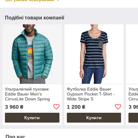
Подібні товари компанії
Ультралегкий пуховик
Футболка Eddie Bauer
Ульт
Eddie Bauer Men's
Gypsum Pocket T-Shirt -
Eddi
CirrusLite Down Spring
Wide Stripe S
Cirr
Jacket Reef S
3 960
1 200
3 9
₴
₴
Купити
Купити
Про нас