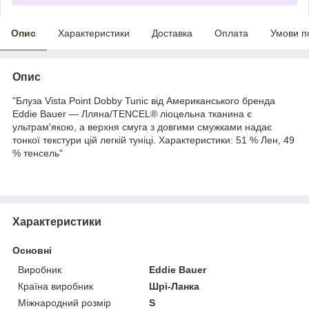
Опис
Характеристики
Доставка
Оплата
Умови п
Опис
"Блуза Vista Point Dobby Tunic від Американського бренда
Eddie Bauer — Лляна/TENCEL® ліоцельна тканина є
ультрам'якою, а верхня смуга з довгими смужками надає
тонкої текстури цій легкій туніці. Характеристики: 51 % Лен, 49
% тенсель"
Характеристики
Основні
Виробник
Eddie Bauer
Країна виробник
Шрі-Ланка
Міжнародний розмір
S