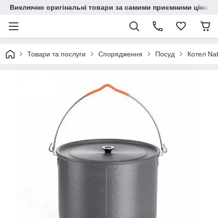
Виключно оригінальні товари за самими приємними цінами
Товари та послуги
Спорядження
Посуд
Котел Na