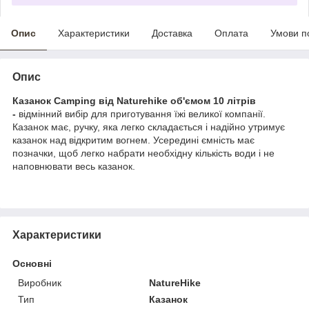
Опис
Характеристики
Доставка
Оплата
Умови п
Опис
Казанок Camping від Naturehike об'ємом 10 літрів
-
відмінний вибір для приготування їжі великої компанії.
Казанок має, ручку, яка легко складається і надійно утримує
казанок над відкритим вогнем. Усередині ємність має
позначки, щоб легко набрати необхідну кількість води і не
наповнювати весь казанок.
Характеристики
Основні
Виробник
NatureHike
Тип
Казанок