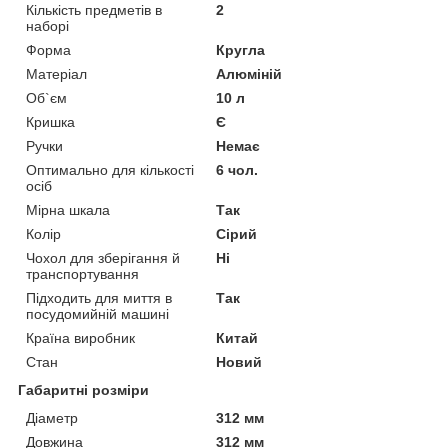
Кількість предметів в
2
наборі
Форма
Кругла
Матеріал
Алюміній
Об`єм
10 л
Кришка
Є
Ручки
Немає
Оптимально для кількості
6 чол.
осіб
Мірна шкала
Так
Колір
Сірий
Чохол для зберігання й
Ні
транспортування
Підходить для миття в
Так
посудомийній машині
Країна виробник
Китай
Стан
Новий
Габаритні розміри
Діаметр
312 мм
Довжина
312 мм