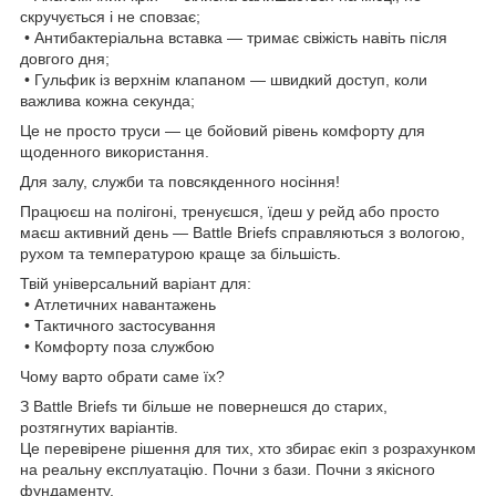
скручується і не сповзає;
• Антибактеріальна вставка — тримає свіжість навіть після
довгого дня;
• Гульфик із верхнім клапаном — швидкий доступ, коли
важлива кожна секунда;
Це не просто труси — це бойовий рівень комфорту для
щоденного використання.
Для залу, служби та повсякденного носіння!
Працюєш на полігоні, тренуєшся, їдеш у рейд або просто
маєш активний день — Battle Briefs справляються з вологою,
рухом та температурою краще за більшість.
Твій універсальний варіант для:
• Атлетичних навантажень
• Тактичного застосування
• Комфорту поза службою
Чому варто обрати саме їх?
З Battle Briefs ти більше не повернешся до старих,
розтягнутих варіантів.
Це перевірене рішення для тих, хто збирає екіп з розрахунком
на реальну експлуатацію. Почни з бази. Почни з якісного
фундаменту.