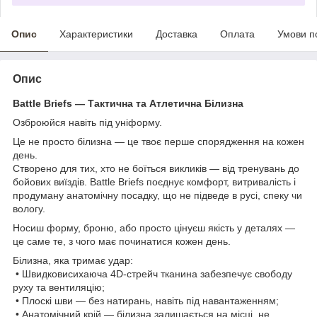
Опис
Характеристики
Доставка
Оплата
Умови п
Опис
Battle Briefs — Тактична та Атлетична Білизна
Озброюйся навіть під уніформу.
Це не просто білизна — це твоє перше спорядження на кожен
день.
Створено для тих, хто не боїться викликів — від тренувань до
бойових виїздів. Battle Briefs поєднує комфорт, витривалість і
продуману анатомічну посадку, що не підведе в русі, спеку чи
вологу.
Носиш форму, броню, або просто цінуєш якість у деталях —
це саме те, з чого має починатися кожен день.
Білизна, яка тримає удар:
• Швидковисихаюча 4D-стрейч тканина забезпечує свободу
руху та вентиляцію;
• Плоскі шви — без натирань, навіть під навантаженням;
• Анатомічний крій — білизна залишається на місці, не