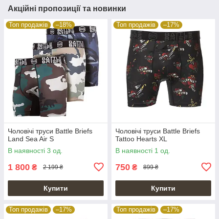
Акційні пропозиції та новинки
Топ продажів
–18%
Топ продажів
–17%
Чоловічі труси Battle Briefs
Чоловічі труси Battle Briefs
Land Sea Air S
Tattoo Hearts XL
В наявності 3 од.
В наявності 1 од.
1 800
750
₴
₴
2 199 ₴
899 ₴
Купити
Купити
Топ продажів
–17%
Топ продажів
–17%