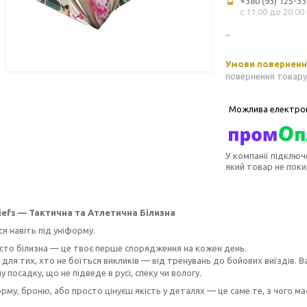
+380 (93) 125-33
с 11.00 до 20.00
повернення товару
У компанії підключ
який товар не пок
riefs — Тактична та Атлетична Білизна
 навіть під уніформу.
сто білизна — це твоє перше спорядження на кожен день.
для тих, хто не боїться викликів — від тренувань до бойових виїздів. B
у посадку, що не підведе в русі, спеку чи вологу.
му, броню, або просто цінуєш якість у деталях — це саме те, з чого ма