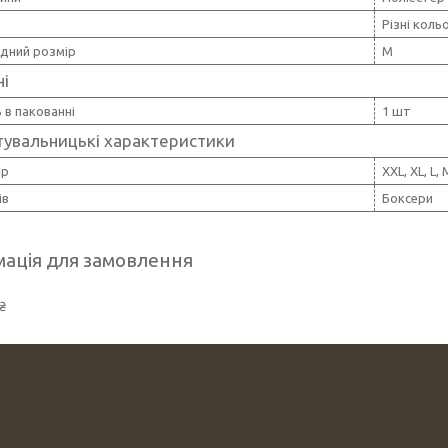
Різні коль
дний розмір
M
ні
ь в пакованні
1 шт
тувальницькі характеристики
ір
XXL, XL, L, 
ів
Боксери
ація для замовлення
₴