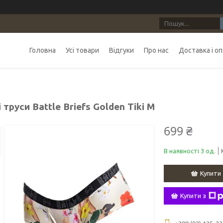
Головна
Усі товари
Відгуки
Про нас
Доставка і о
 труси Battle Briefs Golden Tiki M
699 ₴
В наявності 3 од.
Купити
Купити з