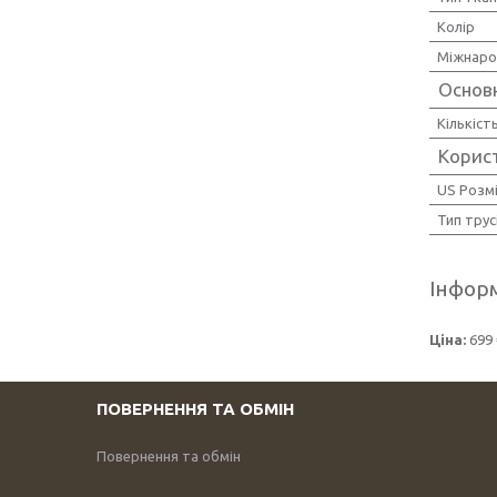
Колір
Міжнаро
Основ
Кількіст
Корис
US Розм
Тип трус
Інформ
Ціна:
699 
ПОВЕРНЕННЯ ТА ОБМІН
Повернення та обмін