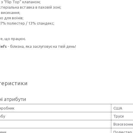
 з “Flip Top” клапаном;
теріальна вставка в паховій зоні;
 висихання;
о для воїнів;
87% поліестер / 13% спандекс;
е, що працює.
iefs
- білизна, яка заслуговує на твій день!
теристики
і атрибути
виробник
США
обу
Труси
Всесезонн
нини
Поліестер