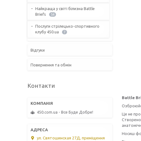
Найкраща у світі білизна Battle
Briefs
54
Послуги стрілецько-спортивного
клубу 450.ua
7
Відгуки
Повернення та обмін
Контакти
Battle B
Озброюйся
450.com.ua - Все Буде Добре!
Це не про
Створено 
анатомічн
Носиш фор
ул. Святошинская 27Д, приміщення