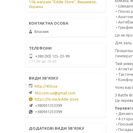
Білизна, 
118, магазин "Eddie Store", Вишневое,
• Швидков
Україна
• Плоскі 
• Анатомі
• Антибак
• Гульфик
Власник
Це не пр
Для залу,
Працюєш н
температ
+380 (93) 125-33-99
с 11.00 до 20.00
Твій унів
• Атлети
• Тактичн
• Комфор
http://450.ua
Чому варт
450.com.ua@gmail.com
З Battle 
https://m.me/eddie store
Це переві
+380931253399
Переваги
+380931253399
• Дихаюч
• 4-сторо
• Плоский
• Посадка