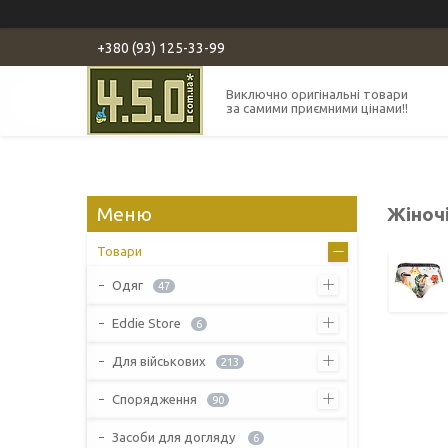
+380 (93) 125-33-99
Виключно оригінальні товари
за самими приємними цінами!!
Жіночі
Товари
Одяг
47
Eddie Store
6
Для військових
213
Спорядження
90
Засоби для догляду
6