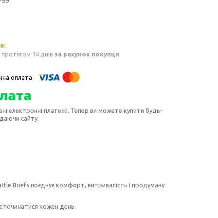
-99
 протягом 14 днів
за рахунок покупця
ені електронні платежі. Тепер ви можете купити будь-
идаючи сайту.
attle Briefs поєднує комфорт, витривалість і продуману
є починатися кожен день.