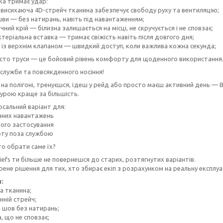
яка тримає удар:
исихаюча 4D-стрейч тканина забезпечує свободу руху та вентиляцію;
шви — без натирань, навіть під навантаженням;
чний крій — білизна залишається на місці, не скручується і не сповзає;
теріальна вставка — тримає свіжість навіть після довгого дня;
 із верхнім клапаном — швидкий доступ, коли важлива кожна секунда;
осто труси — це бойовий рівень комфорту для щоденного використання
 служби та повсякденного носіння!
а полігоні, тренуєшся, їдеш у рейд або просто маєш активний день — Ba
урою краще за більшість.
ерсальний варіант для:
чних навантажень
ого застосування
ту поза службою
о обрати саме їх?
Briefs ти більше не повернешся до старих, розтягнутих варіантів.
рене рішення для тих, хто збирає екіп з розрахунком на реальну експлуа
:
а тканина;
нній стрейч;
 шов без натирань;
, що не сповзає;