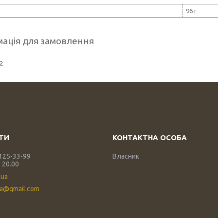
96 г
ація для замовлення
₴
 125-33-99
Власник
 20.00
.ua
ua@gmail.com