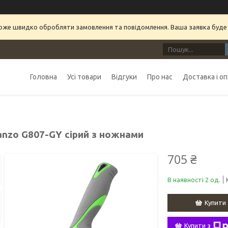
може швидко обробляти замовлення та повідомлення. Ваша заявка буде
Головна
Усі товари
Відгуки
Про нас
Доставка і о
anzo G807-GY сірий з ножнами
705 ₴
В наявності 2 од.
Купити
Купити з