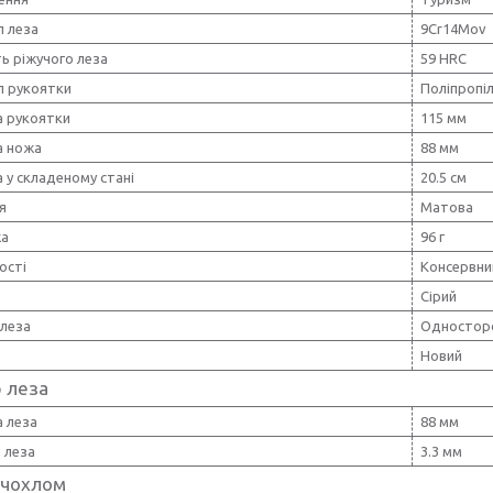
л леза
9Cr14Mov
ь ріжучого леза
59 HRC
л рукоятки
Поліпропі
 рукоятки
115 мм
 ножа
88 мм
 у складеному стані
20.5 см
я
Матова
жа
96 г
ості
Консервни
Сірий
 леза
Одностор
Новий
 леза
 леза
88 мм
 леза
3.3 мм
 чохлом