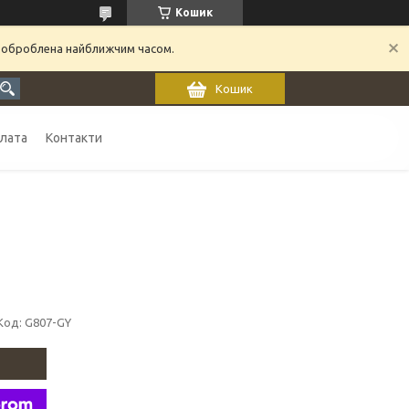
Кошик
 оброблена найближчим часом.
Кошик
плата
Контакти
Код:
G807-GY