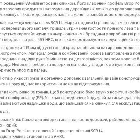
т оснащений 88-міліметровим клинком. Його класичний профіль Drop Po
ня харчових продуктів і заточування дерев'яних кілочків до проколюван
є клинку стійкість до високих навантажень та запобігає його деформув
клинка — вуглецева сталь 9CR14. Марка є одним із різновидів мартенситн
их переваг цього металу: тривале утримання гостроти прямого леза та
вується європейськими та американськими брендами у виробництві різа
 твердості на рівні ±59 HRC, що також продовжує її експлуатаційний тер
ї завдовжки 115 мм відсутні гострі краї, запобігаючи натиранню долоні,
інструментом. Матеріал руківʼя комбінований: основа виготовлена з пол
 поєднання наділяє руківʼя міцністю та довговічністю, зокрема воно не бо
удару. Нековзна, ребриста поверхня матеріалу зводить до нуля ковзання 
рмують упор під палець.
 отвір у хвості руківʼя органічно доповнює загальний дизайн конструкці
ся на руку під час використання ножа як підстрахування.
7 важить рівно 96 грамів. Щоб конструкцію було зручно носити, виробн
ні з поліпропілену (PP). У піхвах передбачений пружний затискач для фікс
й зливаються надлишки води, що залишилися на клинку після експлуатаці
сті:
сований ніж Ganzo для використання під час подорожей, риболовлі, пол
р – сірий;
ок Drop Point виготовлений із вуглецевої сталі 9CR14;
рдість клинка становить ± 59 HRC;