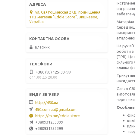
Інструмен
від різан
ул. Святошинская 27Д, приміщення
забезпечу
118, магазин "Eddie Store", Вишневое,
Матеріал 
Україна
Серед інш
використо
еталонної
На руківʼ
Власник
роботи з 
(TPR). Це
сильного 
клинка фо
+380 (93) 125-33-99
Трикутний
с 11.00 до 20.00
накидаєть
Ganzo G80
виготовле
через яки
http://450.ua
Особливо
450.com.ua@gmail.com
фік
https://m.me/eddie store
колі
+380931253399
клин
+380931253399
тве