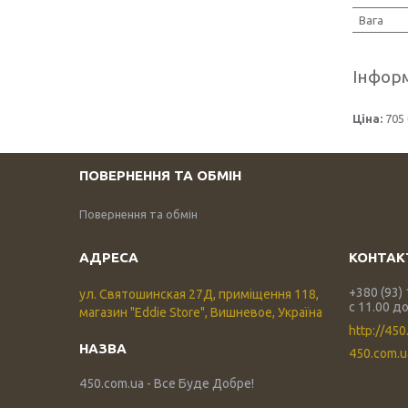
Вага
Інформ
Ціна:
705 
ПОВЕРНЕННЯ ТА ОБМІН
Повернення та обмін
+380 (93)
ул. Святошинская 27Д, приміщення 118,
с 11.00 до
магазин "Eddie Store", Вишневое, Україна
http://450
450.com.
450.com.ua - Все Буде Добре!