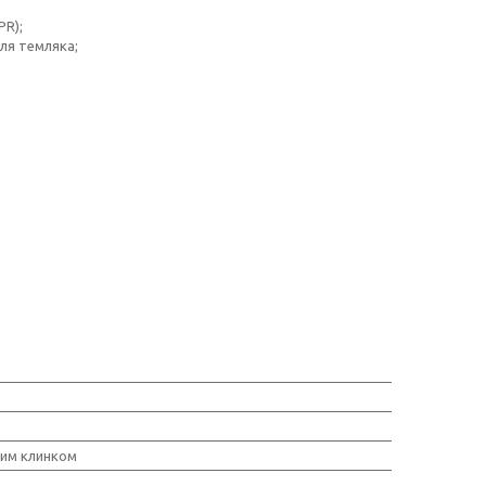
PR);
для темляка;
ним клинком