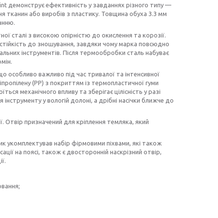
int демонструє ефективність у завданнях різного типу —
ня тканин або виробів з пластику. Товщина обуха 3.3 мм
анню.
ої сталі з високою опірністю до окислення та корозії.
 стійкість до зношування, завдяки чому марка повсюдно
льних інструментів. Після термообробки сталь набуває
мін.
 що особливо важливо під час тривалої та інтенсивної
іпропілену (PP) з покриттям із термопластичної гуми
їться механічного впливу та зберігає цілісність у разі
інструменту у вологій долоні, а дрібні насічки ближче до
ї. Отвір призначений для кріплення темляка, який
ик укомплектував набір фірмовими піхвами, які також
ації на поясі, також є двосторонній наскрізний отвір,
ї.
ювання;