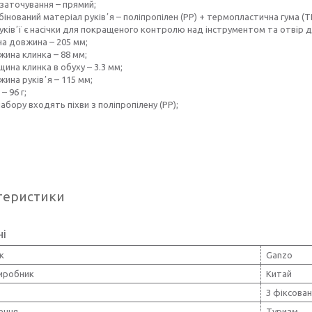
 заточування – прямий;
інований матеріал руківʼя – поліпропілен (PP) + термопластична гума (T
уківʼї є насічки для покращеного контролю над інструментом та отвір 
на довжина – 205 мм;
жина клинка – 88 мм;
ина клинка в обуху – 3.3 мм;
ина руківʼя – 115 мм;
 – 96 г;
абору входять піхви з поліпропілену (PP);
теристики
ні
к
Ganzo
виробник
Китай
З фіксова
ення
Туризм