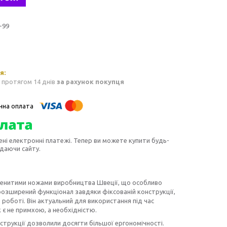
-99
 протягом 14 днів
за рахунок покупця
ені електронні платежі. Тепер ви можете купити будь-
идаючи сайту.
аменитими ножами виробництва Швеції, що особливо
 розширений функціонал завдяки фіксованій конструкції,
 роботі. Він актуальний для використання під час
к є не примхою, а необхідністю.
струкції дозволили досягти більшої ергономічності.