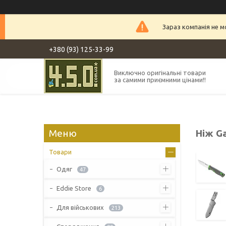
Зараз компанія не 
+380 (93) 125-33-99
Виключно оригінальні товари
за самими приємними цінами!!
Ніж G
Товари
Одяг
47
Eddie Store
6
Для військових
213