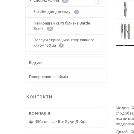
Спорядження
89
Засоби для догляду
6
Найкраща у світі білизна Battle
Briefs
54
Послуги стрілецько-спортивного
клубу 450.ua
7
Відгуки
Повернення та обмін
Контакти
Модель
G
сподобаєт
яка не ма
450.com.ua - Все Буде Добре!
подорожей
Дизайн G8