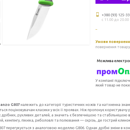
+380 (93) 125-33
с 11.00 до 20.00
повернення товару
У компанії підключ
який товар не пок
anzo G807
належить до категорії туристичних ножів та натхненна зн
ься поціновувачам класики у всіх її проявах. Ніж пропонує користувачу
є дрібних, рухливих деталей, а значить є безпечнішою та стабільнішою в
, кемпінгу, пікніка, риболовлі та полювання — скрізь, де гострий клино
07 перегукується з аналоговою моделлю G806. Однак дрібні зміни в кон