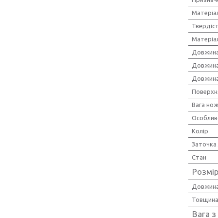
Матеріа
Твердіст
Матеріа
Довжина
Довжина
Довжина
Поверхн
Вага но
Особлив
Колір
Заточка
Стан
Розмір
Довжина
Товщина
Вага з