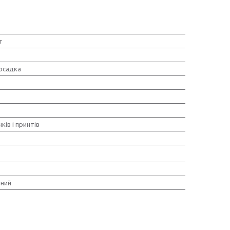
r
осадка
ків і принтів
ний