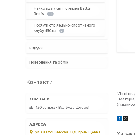
Найкраща у світі білизна Battle
Briefs
54
Послуги стрілецько-спортивного
клубу 450.ua
7
Відгуки
Повернення та обмін
Контакти
"Літні шо
- Матеріа
(ґудзиков
450.com.ua - Все Буде Добре!
ул. Святошинская 27Д, приміщення
Харак