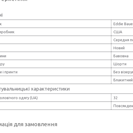
ні
к
Eddie Baue
виробник
США
Середня п
Новий
нини
Бавовна
ару
Шорти
и і принти
Без візерун
Блакитний
тувальницькі характеристики
оловічого одягу (UA)
32
Повсякден
ація для замовлення