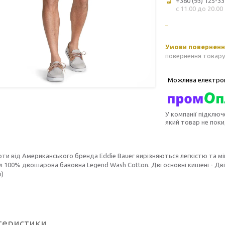
+380 (93) 125-33
с 11.00 до 20.00
повернення товару
У компанії підключ
який товар не пок
рти від Американського бренда Eddie Bauer вирізняються легкістю та 
л 100% двошарова бавовна Legend Wash Cotton. Дві основні кишені - Дві к
і)
теристики