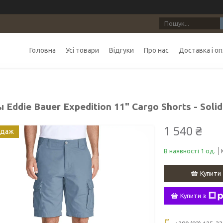
Головна
Усі товари
Відгуки
Про нас
Доставка і о
Eddie Bauer Expedition 11" Cargo Shorts - Solid
1 540 ₴
одаж
В наявності 1 од.
Купити
Купити з