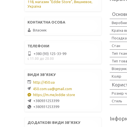
118, магазин "Eddie Store", Вишневое,
Україна
Основ
Виробни
Власник
Країна 
Посадка
Стан
Тип тка
+380 (93) 125-33-99
с 11.00 до 20.00
Тип тов
Візерунк
Колір
http://450.ua
Корис
450.com.ua@gmail.com
Розмір ч
https://m.me/eddie store
+380931253399
Стиль
+380931253399
Інформ