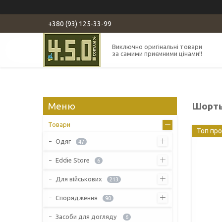
+380 (93) 125-33-99
Виключно оригінальні товари
за самими приємними цінами!!
Шорты 
Товари
Топ пр
Одяг
47
Eddie Store
6
Для військових
213
Спорядження
90
Засоби для догляду
6