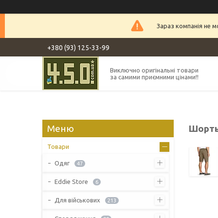
Зараз компанія не 
+380 (93) 125-33-99
Виключно оригінальні товари
за самими приємними цінами!!
Шорты 
Товари
Одяг
47
Eddie Store
6
Для військових
213