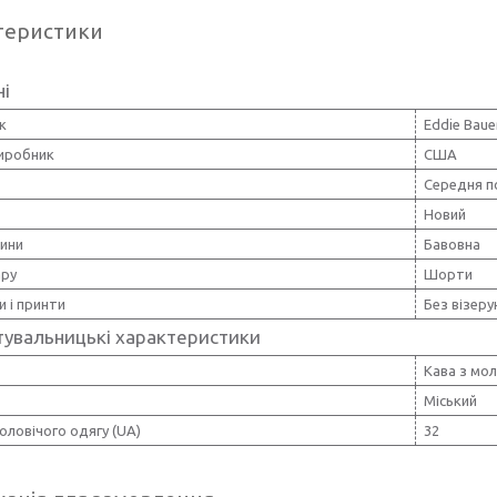
теристики
ні
к
Eddie Baue
виробник
США
Середня п
Новий
нини
Бавовна
ару
Шорти
и і принти
Без візерун
тувальницькі характеристики
Кава з мо
Міський
оловічого одягу (UA)
32