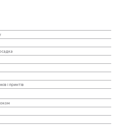
r
осадка
ків і принтів
локом