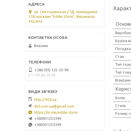
Харак
ул. Святошинская 27Д, приміщення
118, магазин "Eddie Store", Вишневое,
Україна
Основ
Виробни
Країна 
Власник
Посадка
Стан
Тип тка
+380 (93) 125-33-99
Тип тов
с 11.00 до 20.00
Візерунк
Корис
Колір
http://450.ua
Стиль
450.com.ua@gmail.com
https://m.me/eddie store
Розмір ч
+380931253399
+380931253399