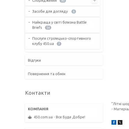
Спорядження
90
Засоби для догляду
6
Найкраща у світі білизна Battle
Briefs
54
Послуги стрілецько-спортивного
клубу 450.ua
7
Відгуки
Повернення та обмін
Контакти
"Літні шо
- Матеріа
450.com.ua - Все Буде Добре!