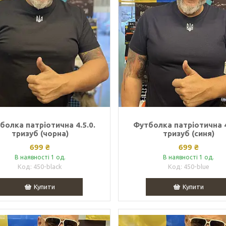
болка патріотична 4.5.0.
Футболка патріотична 4
тризуб (чорна)
тризуб (синя)
699 ₴
699 ₴
В наявності 1 од.
В наявності 1 од.
450-black
450-blue
Купити
Купити