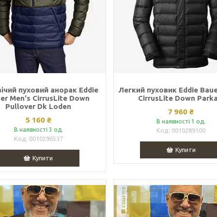
ічий пуховий анорак Eddie
Легкий пуховик Eddie Baue
er Men's CirrusLite Down
CirrusLite Down Parka
Pullover Dk Loden
7 960 ₴
5 160 ₴
В наявності 1 од.
В наявності 3 од.
0010289100
0010296537
Купити
Купити