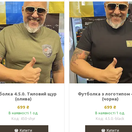
болка 4.5.0. Тиловий щур
Футболка з логотипом 4
(олива)
(чорна)
699 ₴
699 ₴
В наявності 1 од.
В наявності 1 од.
450-shyr
4.5.0.-black
Купити
Купити