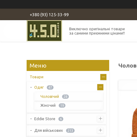
+380 (93) 125-33-99
Виключно оригінальні товари
за самими приємними цінами!!
Чолов
Товари
Одяг
47
Чоловічий
28
Жіночий
19
Eddie Store
6
Для військових
213