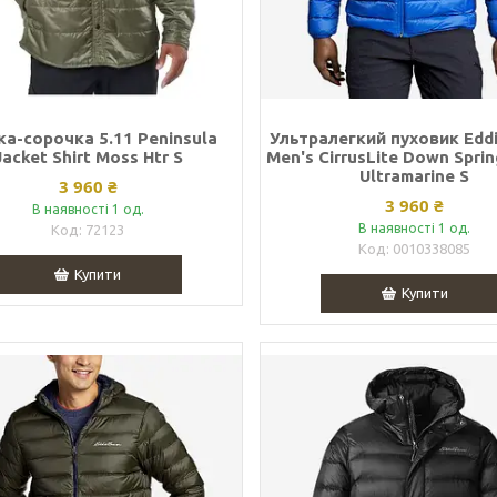
ка-сорочка 5.11 Peninsula
Ультралегкий пуховик Eddi
Jacket Shirt Moss Htr S
Men's CirrusLite Down Sprin
Ultramarine S
3 960 ₴
3 960 ₴
В наявності 1 од.
В наявності 1 од.
72123
0010338085
Купити
Купити