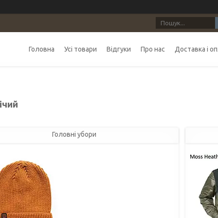
Головна
Усі товари
Відгуки
Про нас
Доставка і о
ічий
Головні убори