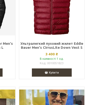
r Men's
Ультралегкий пуховий жилет Eddie
 L
Bauer Men's CirrusLite Down Vest S
3 400 ₴
В наявності 1 од.
0010051823
Купити