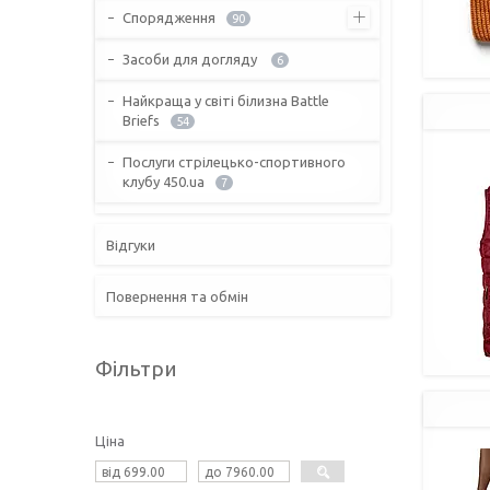
Спорядження
90
Засоби для догляду
6
Найкраща у світі білизна Battle
Briefs
54
Послуги стрілецько-спортивного
клубу 450.ua
7
Відгуки
Повернення та обмін
Фільтри
Ціна