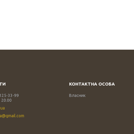
 125-33-99
Власник
 20.00
.ua
ua@gmail.com