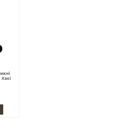
икні
 Хакі