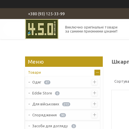
+380 (93) 125-33-99
Виключно оригінальні товари
за самими приємними цінами!!
Шкарп
Товари
Одяг
47
Eddie Store
6
Для військових
213
Спорядження
90
Засоби для догляду
6