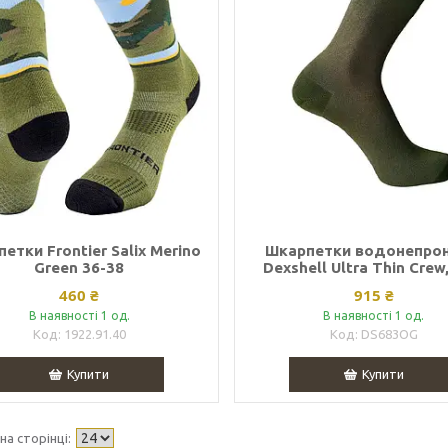
етки Frontier Salix Merino
Шкарпетки водонепрон
Green 36-38
Dexshell Ultra Thin Crew,
460 ₴
915 ₴
В наявності 1 од.
В наявності 1 од.
1922.91.40
DS683OG
Купити
Купити