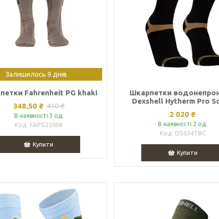
Залишилось 9 днів
петки Fahrenheit PG khaki
Шкарпетки водонепрон
Dexshell Hytherm Pro S
348,50 ₴
410 ₴
2 020 ₴
В наявності 3 од.
В наявності 2 од.
FAPG22006
DS634TBC
Купити
Купити