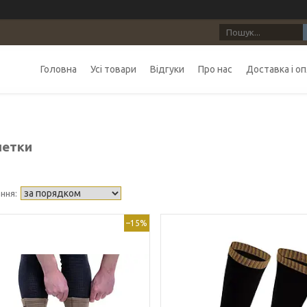
Головна
Усі товари
Відгуки
Про нас
Доставка і о
етки
–15%