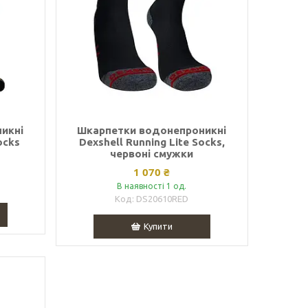
икні
Шкарпетки водонепроникні
ocks
Dexshell Running Lite Socks,
червоні смужки
1 070 ₴
В наявності 1 од.
DS20610RED
Купити