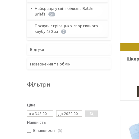
Найкраща у світі білизна Battle
Briefs
54
Послуги стрілецько-спортивного
клубу 450.ua
7
Відгуки
Шкар
Повернення та обмін
Фільтри
Ціна
Наявність
В наявності
5