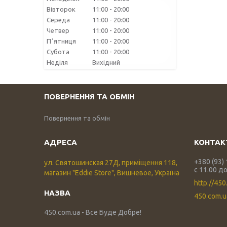
Вівторок
11:00
20:00
Середа
11:00
20:00
Четвер
11:00
20:00
Пʼятниця
11:00
20:00
Субота
11:00
20:00
Неділя
Вихідний
ПОВЕРНЕННЯ ТА ОБМІН
Повернення та обмін
+380 (93)
ул. Святошинская 27Д, приміщення 118,
с 11.00 до
магазин "Eddie Store", Вишневое, Україна
http://450
450.com.
450.com.ua - Все Буде Добре!