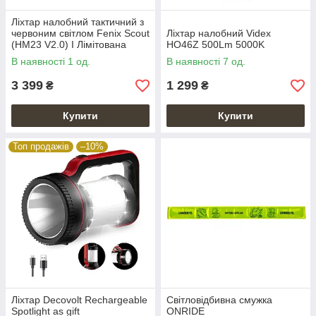
Ліхтар налобний тактичний з
червоним світлом Fenix Scout
Ліхтар налобний Videx
(HM23 V2.0) I Лімітована
HO46Z 500Lm 5000K
серія
В наявності 1 од.
В наявності 7 од.
3 399
1 299
₴
₴
Купити
Купити
Топ продажів
–10%
Ліхтар Decovolt Rechargeable
Світловідбивна смужка
Spotlight as gift
ONRIDE