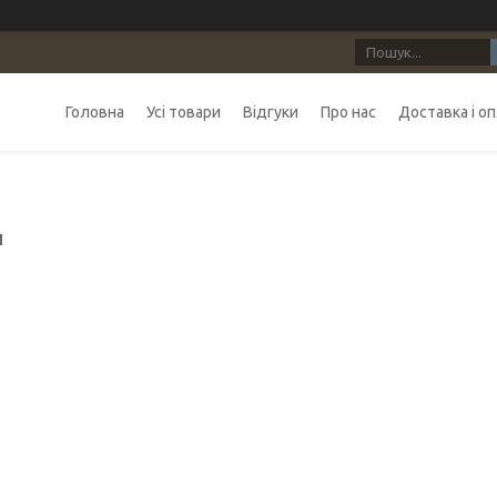
Головна
Усі товари
Відгуки
Про нас
Доставка і о
и