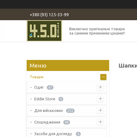
+380 (93) 125-33-99
Виключно оригінальні товари
за самими приємними цінами!!
Шапк
Товари
Одяг
47
Eddie Store
6
Для військових
213
Спорядження
90
Засоби для догляду
6