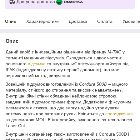
Доступна доставка
Опис
Характеристики
Доставка
Оплата
Умови п
Опис
Даний виріб є інноваційним рішенням від бренду
M-TAC
у
сегменті медичних підсумків. Складається з двох частин:
основного
підсумка
та внутрішньої аптечки-органайзера під
IFAK (індивідуальну аптечку першої допомоги), що має
вертикальний метод вилучення.
Зовнішній підсумок виготовлений із
Cordura 500D
– міцного
матеріалу, стійкого до стирання та високих навантажень.
Внутрішні бічні стінки обладнані нейлоновою стропою,
завдяки якій підсумок тримає форму. Додатковим фіксуючим
елементом є стяжка, що дає змогу надійно утримувати
аптечку навіть при активних рухах. Кріпиться до
спорядження
за допомогою MOLLE інтерфейсу, виконаного за технологією
Laser Cut.
Внутрішній органайзер також виготовлений з Cordura 500D і
обладнаний клапаном, який кріпиться до зовнішнього