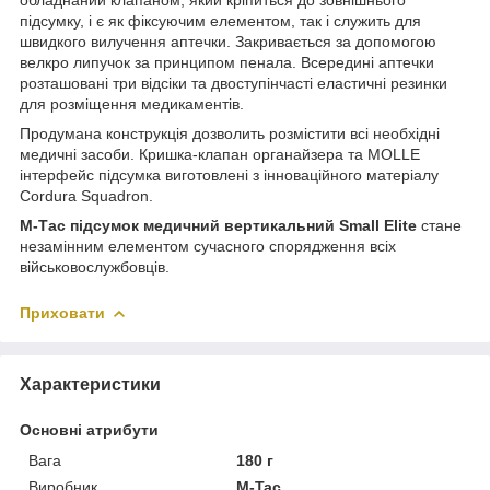
підсумку, і є як фіксуючим елементом, так і служить для
швидкого вилучення аптечки. Закривається за допомогою
велкро липучок за принципом пенала. Всередині аптечки
розташовані три відсіки та двоступінчасті еластичні резинки
для розміщення медикаментів.
Продумана конструкція дозволить розмістити всі необхідні
медичні засоби. Кришка-клапан органайзера та MOLLE
інтерфейс підсумка виготовлені з інноваційного матеріалу
Cordura Squadron.
М-Тас підсумок медичний вертикальний Small Elite
стане
незамінним елементом сучасного спорядження всіх
військовослужбовців.
Приховати
Характеристики
Основні атрибути
Вага
180 г
Виробник
M-Tac