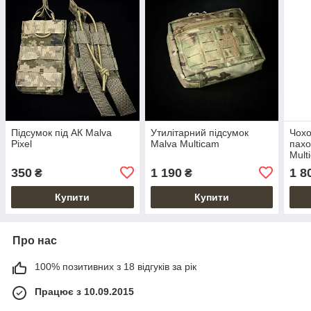
Підсумок під АК Malva
Утилітарний підсумок
Чохо
Pixel
Malva Multicam
пахо
Mult
350
1 190
1 8
₴
₴
Купити
Купити
Про нас
100% позитивних з 18 відгуків за рік
Працює з 10.09.2015