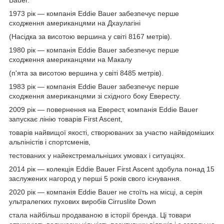
1973 рік — компанія Eddie Bauer забезпечує перше
сходження американцями на Дхаулагіні
(Насідка за висотою вершина у світі 8167 метрів).
1980 рік — компанія Eddie Bauer забезпечує перше
сходження американцями на Макалу
(п'ята за висотою вершина у світі 8485 метрів).
1983 рік — компанія Eddie Bauer забезпечує перше
сходження американцями зі східного боку Евересту.
2009 рік — повернення на Еверест, компанія Eddie Bauer
запускає лінію товарів First Ascent,
товарів найвищої якості, створюваних за участю найвідоміших
альпіністів і спортсменів,
тестованих у найекстремальніших умовах і ситуаціях.
2014 рік — колекція Eddie Bauer First Ascent здобула понад 15
заслужених нагород у перші 5 років свого існування.
2020 рік — компанія Eddie Bauer не стоїть на місці, а серія
ультралегких пухових виробів Cirruslite Down
стала найбільш продаваною в історії бренда. Ці товари