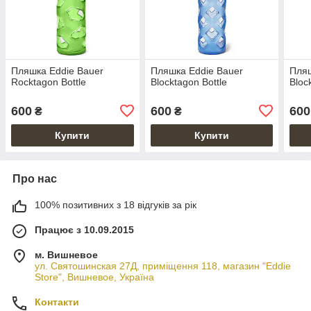
Пляшка Eddie Bauer
Пляшка Eddie Bauer
Пляш
Rocktagon Bottle
Blocktagon Bottle
Bloc
600
600
600
₴
₴
Купити
Купити
Про нас
100% позитивних з 18 відгуків за рік
Працює з 10.09.2015
м. Вишневое
ул. Святошинская 27Д, приміщення 118, магазин "Eddie
Store", Вишневое, Україна
Контакти