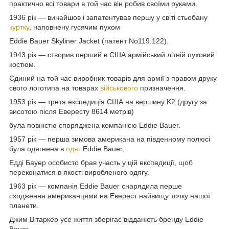
практично всі товари в той час він робив своїми руками.
1936 рік — винайшов і запатентував першу у світі стьобану
куртку
, наповнену гусячим пухом
Eddie Bauer Skyliner Jacket (патент No119.122).
1943 рік — створив перший в США армійський літній пуховий
костюм.
Єдиний на той час виробник товарів для армії з правом друку
свого логотипа на товарах
військового
призначення.
1953 рік — третя експедиція США на вершину K2 (другу за
висотою після Евересту 8614 метрів)
була повністю споряджена компанією Eddie Bauer.
1957 рік — перша зимова американа на південному полюсі
була одягнена в
одяг
Eddie Bauer,
Едді Бауер особисто брав участь у цій експедиції, щоб
переконатися в якості виробленого одягу.
1963 рік — компанія Eddie Bauer снарядила перше
сходження американцями на Еверест найвищу точку нашої
планети.
Джим Вітаркер усе життя зберігає відданість бренду Eddie
Bauer.