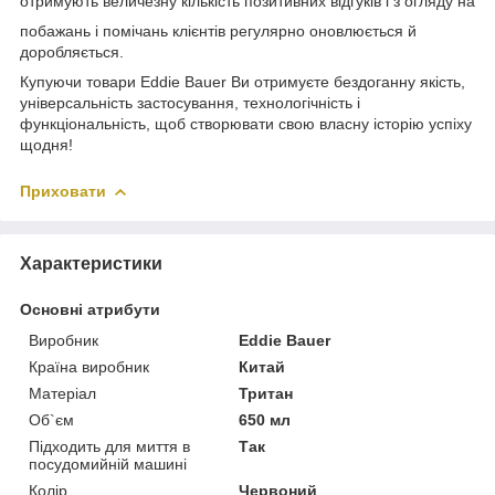
отримують величезну кількість позитивних відгуків і з огляду на
побажань і помічань клієнтів регулярно оновлюється й
доробляється.
Купуючи товари Eddie Bauer Ви отримуєте бездоганну якість,
універсальність застосування, технологічність і
функціональність, щоб створювати свою власну історію успіху
щодня!
Приховати
Характеристики
Основні атрибути
Виробник
Eddie Bauer
Країна виробник
Китай
Матеріал
Тритан
Об`єм
650 мл
Підходить для миття в
Так
посудомийній машині
Колір
Червоний