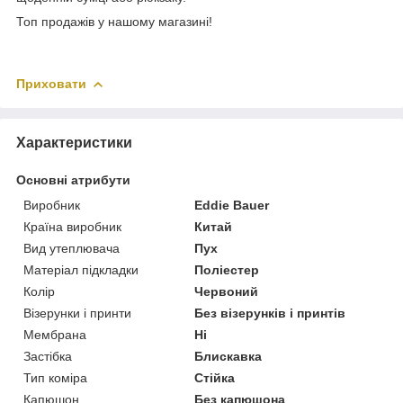
Топ продажів у нашому магазині!
Приховати
Характеристики
Основні атрибути
Виробник
Eddie Bauer
Країна виробник
Китай
Вид утеплювача
Пух
Матеріал підкладки
Поліестер
Колір
Червоний
Візерунки і принти
Без візерунків і принтів
Мембрана
Ні
Застібка
Блискавка
Тип коміра
Стійка
Капюшон
Без капюшона