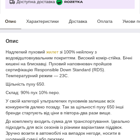
Доступна доставка
Опис
Характеристики
Доставка
Оплата
Умови п
Опис
Надлегкий пуховий
жилет
зі 100% нейлону з
водовідштовхувальним покриттям. Високий комір-стійка. Бічні
кишені на блискавці. Пуховий наповнювач пройшов
сертифікацію Responsible Down Standard (RDS).
Температурний режим — 23С.
Щільність пуху 650.
Склад: 90% пух 10% перо.
У своїй категорії ультралегких пуховиків залишає всіх
конкурентів далеко позаду. Так за щільності пуху 650 інші
бренди стартують від ціни в півтора-два рази вище.
До комплекту входить сумка для транспортування. Ідеально
підходить для всіх сезонів із різними варіантами піддівок.
Зручно возити в автомобілі на випадок негоди, носити в
щоденній сумці або рюкзаку.