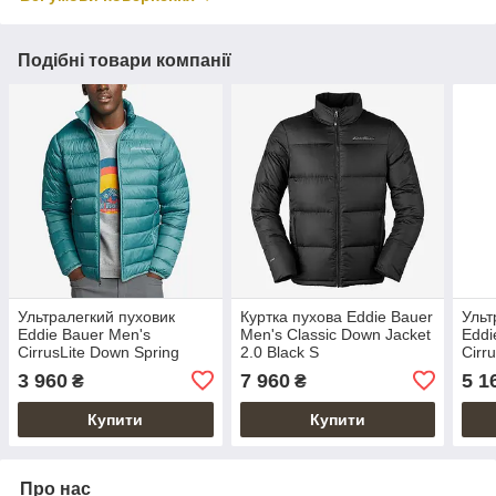
Подібні товари компанії
Ультралегкий пуховик
Куртка пухова Eddie Bauer
Ульт
Eddie Bauer Men's
Men's Classic Down Jacket
Eddi
CirrusLite Down Spring
2.0 Black S
Cirr
Jacket Reef S
Jack
3 960
7 960
5 1
₴
₴
Купити
Купити
Про нас