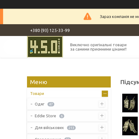
Зараз компанія не 
+380 (93) 125-33-99
Виключно оригінальні товари
за самими приємними цінами!!
Підсу
Товари
Одяг
47
Eddie Store
6
Для військових
213