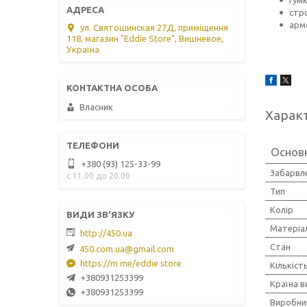
стр
арм
ул. Святошинская 27Д, приміщення
118, магазин "Eddie Store", Вишневое,
Україна
Власник
Харак
Основн
+380 (93) 125-33-99
Забарвл
с 11.00 до 20.00
Тип
Колір
Матеріа
http://450.ua
Стан
450.com.ua@gmail.com
https://m.me/eddie store
Кількіст
+380931253399
Країна 
+380931253399
Виробни