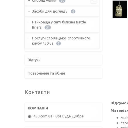
Спорядження
90
Засоби для догляду
6
Найкраща у світі білизна Battle
Briefs
54
Послуги стрілецько-спортивного
клубу 450.ua
7
Відгуки
Повернення та обмін
Контакти
Підсумок
Матеріал
450.com.ua - Все Буде Добре!
Mult
стр
гум