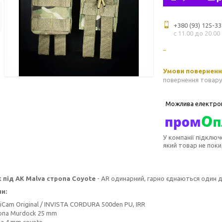
+380 (93) 125-33
с 11.00 до 20.00
повернення товару
У компанії підключ
який товар не пок
 під АК Malva стропа Coyote
- AR одинарний, гарно єднаються один 
и:
iCam Original / INVISTA CORDURA 500den PU, IRR
опа Murdock 25 mm
ка 4 mm coyote