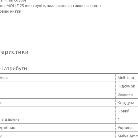
опа MOLLE 25 mm coyote, пластикові вставки на кінцях
овані нитки
теристики
і атрибути
ення
Multicam
Підсумок
Зелений
л
Кордура
Новий
ь відділень
1
виробник
Україна
к
Malva Amm