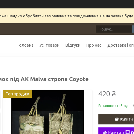
може швидко обробляти замовлення та повідомлення. Ваша заявка буде
Головна
Усі товари
Відгуки
Про нас
Доставка і о
мок під АК Malva стропа Coyote
420 ₴
Топ продаж
В наявності 3 од.
Купити
Купити з