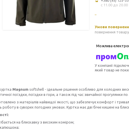
+380 (93) 125-33
с 11.00 до 20.00
повернення товару
У компанії підключ
який товар не пок
 куртка
Magnum
softshell - ідеальне рішення особливо для холодних весн
тичної поїздки, поїздки в гори, а також під час звичайної прогулянки по 
отовлено з матеріалів найвищої якості, що забезпечує комфорт і трив
 роботу в суворих погодних умовах. Куртка має дві бічні кишені на блис
сті:
ібається на блискавку з високим коміром;
 капюшона;