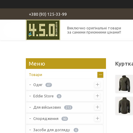
+380 (93) 125-33-99
Виключно оригінальні товари
за самими приємними цінами!!
Куртк
Товари
Одяг
47
Eddie Store
6
Для військових
213
Спорядження
90
Засоби для догляду
6