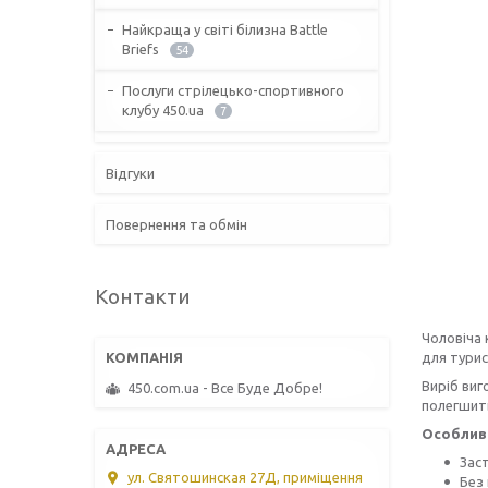
Найкраща у світі білизна Battle
Briefs
54
Послуги стрілецько-спортивного
клубу 450.ua
7
Відгуки
Повернення та обмін
Контакти
Чоловіча
для турис
Виріб виг
450.com.ua - Все Буде Добре!
полегшить
Особливо
Заст
ул. Святошинская 27Д, приміщення
Без