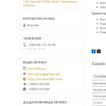
118, магазин "Eddie Store", Вишневое,
Вент
Україна
Velc
Характе
Мате
Підк
Власник
Воло
Пові
+380 (93) 125-33-99
с 11.00 до 20.00
Харак
http://450.ua
450.com.ua@gmail.com
Основ
https://m.me/eddie store
Виробни
+380931253399
+380931253399
Країна 
Категорі
Стать