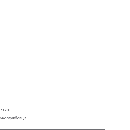
танія
ковослужбовців