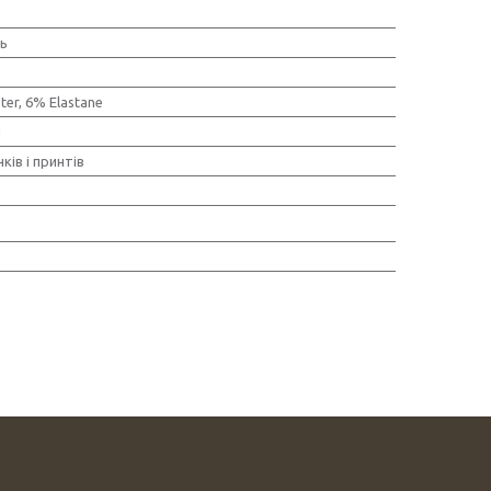
нь
ter, 6% Elastane
й
ків і принтів