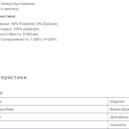
иляція під пахвами;
ro липучка;
ристики:
ріал: 94% Polyester, 6% Elastane;
ладка: 100% polyester;
гостійкість: 8 000 мм;
тропроникність: 1 000 G H²O/M²;
теристики
ні
к
Magnum
виробник
Великобри
ї
Для війсь
Чоловіча