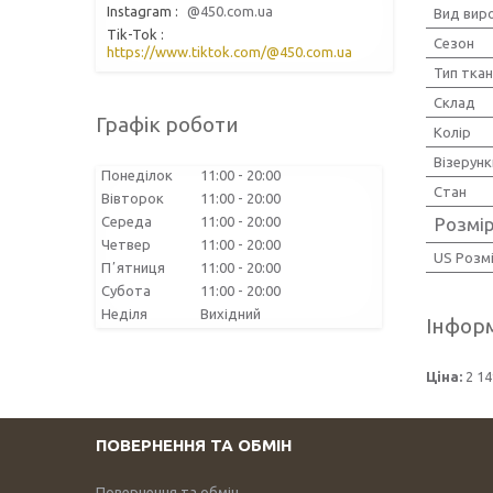
Instagram
@450.com.ua
Вид вир
Tik-Tok
Сезон
https://www.tiktok.com/@450.com.ua
Тип тка
Склад
Графік роботи
Колір
Візерунк
Понеділок
11:00
20:00
Стан
Вівторок
11:00
20:00
Розмі
Середа
11:00
20:00
Четвер
11:00
20:00
US Розм
Пʼятниця
11:00
20:00
Субота
11:00
20:00
Неділя
Вихідний
Інформ
Ціна:
2 14
ПОВЕРНЕННЯ ТА ОБМІН
Повернення та обмін