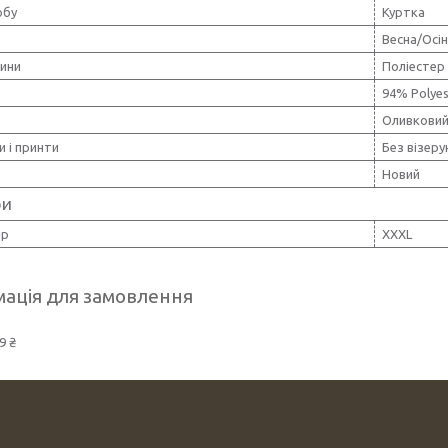
обу
Куртка
Весна/Осі
нини
Поліестер
94% Polyes
Оливкови
и і принти
Без візерун
Новий
ри
ір
XXXL
ація для замовлення
9 ₴