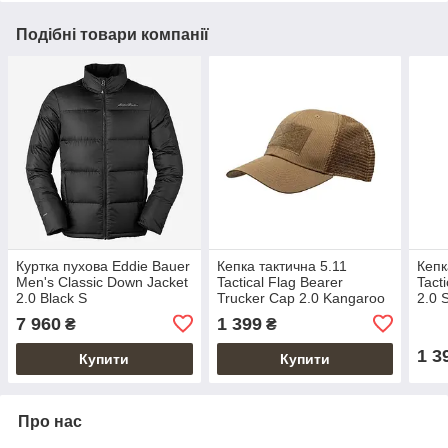
Подібні товари компанії
Куртка пухова Eddie Bauer
Кепка тактична 5.11
Кепк
Men's Classic Down Jacket
Tactical Flag Bearer
Tact
2.0 Black S
Trucker Cap 2.0 Kangaroo
2.0 
7 960
1 399
₴
₴
1 3
Купити
Купити
Про нас