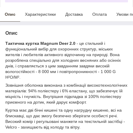
Опис
Характеристики
Доставка
Оплата
Умови п
Опис
Тактична куртка Magnum Deer 2.0
- це стильний і
функціональний вибір для охоронних структур, міських
жителів і любителів активного відпочинку на природі. Вона
розроблена спеціально для холодних весняних або осінніх
днів, і справляється з цим завданням завдяки високій
вологостійкості - 8 000 мм і повітропроникності - 1 000 G
H²O/M².
Зовнішня оболонка виконана з комбінації високотехнологічних
матеріалів: 94% поліестеру і 6% еластану, що забезпечує їй
міцність і гнучкість. Внутрішня підкладка зі 100% поліестеру
приємного на дотик, який дарує комфорт.
Куртка має дві бічні кишені та одну нагрудну кишеню, всі на
блискавці, що дає змогу безпечно зберігати особисті речі.
Високий комір і регульовані манжети на текстильній застібці -
Velcro - захищають від холоду та вітру.