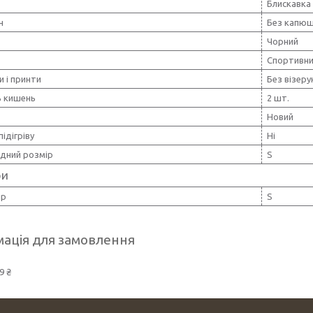
Блискавка
н
Без капю
Чорний
Спортивн
и і принти
Без візерун
ь кишень
2 шт.
Новий
підігріву
Ні
дний розмір
S
ри
ір
S
ація для замовлення
9 ₴