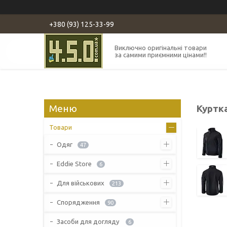
+380 (93) 125-33-99
Виключно оригінальні товари
за самими приємними цінами!!
Куртк
Товари
Одяг
47
Eddie Store
6
Для військових
213
Спорядження
90
Засоби для догляду
6