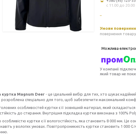
+380 (93) 125-33
с 11.00 до 20.00
повернення товару
У компанії підключ
який товар не пок
а куртка Magnum Deer
- це ідеальний вибір для тих, хто шукає надійни
а розроблена спеціально для того, щоб забезпечити максимальний комфо
головних особливостей куртки є її зовнішній матеріал, який складається з
і стійкість до стирання. Внутрішня підкладка куртки виконана з 100% Po
особливістю куртки є її вологостійкість, яка становить 8 000 мм. Це о
авіть у вологих умовах. Повітропроникність куртки становить 1 000 G H
нню.