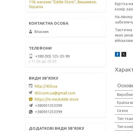
118, магазин "Eddie Store", Вишневое,
Куртка ма
Україна
комір зах
На лівому
забезпечу
Тактична 
Власник
яких умов
військови
+380 (93) 125-33-99
с 11.00 до 20.00
Харак
Основн
http://450.ua
450.com.ua@gmail.com
Виробни
https://m.me/eddie store
Країна 
+380931253399
Сезон
+380931253399
Тип тка
Тип комі