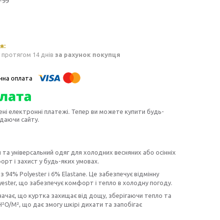
-99
 протягом 14 днів
за рахунок покупця
ені електронні платежі. Тепер ви можете купити будь-
идаючи сайту.
й та універсальний одяг для холодних весняних або осінніх
рт і захист у будь-яких умовах.
 94% Polyester і 6% Elastane. Це забезпечує відмінну
lyester, що забезпечує комфорт і тепло в холодну погоду.
значає, що куртка захищає від дощу, зберігаючи тепло та
²O/M², що дає змогу шкірі дихати та запобігає