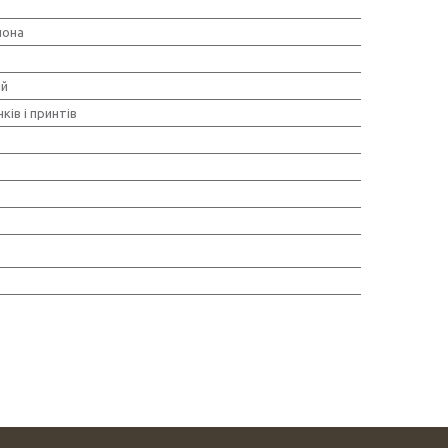
шона
ий
ків і принтів