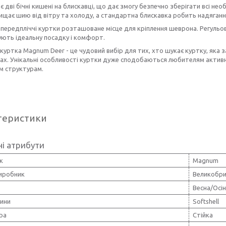
є дві бічні кишені на блискавці, що дає змогу безпечно зберігати всі нео
ищає шию від вітру та холоду, а стандартна блискавка робить надягання
 передпліччі куртки розташоване місце для кріплення шеврона. Регульова
ють ідеальну посадку і комфорт.
куртка Magnum Deer - це чудовий вибір для тих, хто шукає куртку, яка з
ах. Унікальні особливості куртки дуже сподобаються любителям активн
м структурам.
теристики
і атрибути
к
Magnum
виробник
Великобри
Весна/Осі
нини
Softshell
ра
Стійка