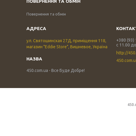
ПОВЕРНЕННЯ ТА ОБМІН
Повернення та обмін
+380 (93)
ул. Святошинская 27Д, приміщення 118,
с 11.00 до
магазин "Eddie Store", Вишневое, Україна
http://450
450.com.
450.com.ua - Все Буде Добре!