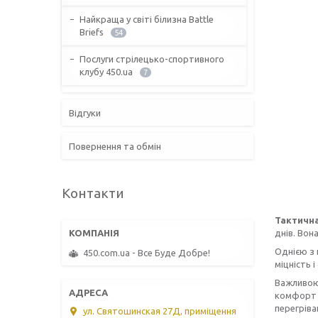
Найкраща у світі білизна Battle
Briefs
54
Послуги стрілецько-спортивного
клубу 450.ua
7
Відгуки
Повернення та обмін
Контакти
Тактичн
днів. Вон
Однією з 
450.com.ua - Все Буде Добре!
міцність 
Важливою 
комфорт н
перегріва
ул. Святошинская 27Д, приміщення