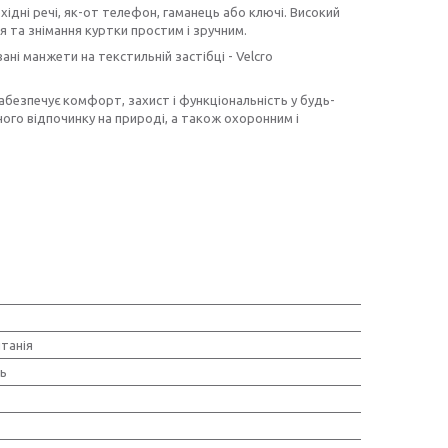
бхідні речі, як-от телефон, гаманець або ключі. Високий
 та знімання куртки простим і зручним.
ні манжети на текстильній застібці - Velcro
абезпечує комфорт, захист і функціональність у будь-
ого відпочинку на природі, а також охоронним і
танія
нь