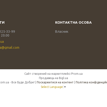
 125-33-99
Власник
 20.00
.ua
ua@gmail.com
Сайт створений на маркетплейсі
Prom.ua
Продавець на Bigl.ua
450.com.ua - Все Буде Добре! |
Поскаржитися на контент
|
Політика конфіденцій
Select Language
▼