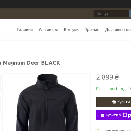
Головна
Усі товари
Відгуки
Про нас
Доставка і о
а Magnum Deer BLACK
2 899 ₴
В наявності 1 од.
Купити
Купити з