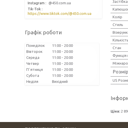
Застібка
Instagram
@450.com.ua
Tik-Tok
Капюшо
https://www.tiktok.com/@450.com.ua
Колір
Стиль
Графік роботи
Візерунк
Кількіст
Понеділок
11:00
20:00
Стан
Вівторок
11:00
20:00
Функція 
Середа
11:00
20:00
Міжнаро
Четвер
11:00
20:00
Пʼятниця
11:00
20:00
Розмі
Субота
11:00
20:00
US Розм
Неділя
Вихідний
Інформ
Ціна:
2 89