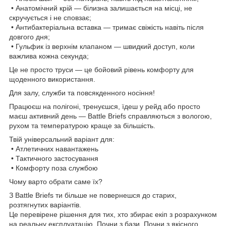
• Анатомічний крій — білизна залишається на місці, не
скручується і не сповзає;
• Антибактеріальна вставка — тримає свіжість навіть після
довгого дня;
• Гульфик із верхнім клапаном — швидкий доступ, коли
важлива кожна секунда;
Це не просто труси — це бойовий рівень комфорту для
щоденного використання.
Для залу, служби та повсякденного носіння!
Працюєш на полігоні, тренуєшся, їдеш у рейд або просто
маєш активний день — Battle Briefs справляються з вологою,
рухом та температурою краще за більшість.
Твій універсальний варіант для:
• Атлетичних навантажень
• Тактичного застосування
• Комфорту поза службою
Чому варто обрати саме їх?
З Battle Briefs ти більше не повернешся до старих,
розтягнутих варіантів.
Це перевірене рішення для тих, хто збирає екіп з розрахунком
на реальну експлуатацію. Почни з бази. Почни з якісного