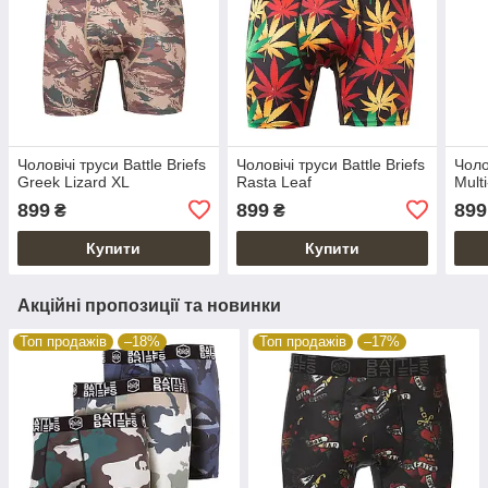
Чоловічі труси Battle Briefs
Чоловічі труси Battle Briefs
Чоло
Greek Lizard XL
Rasta Leaf
Mult
899
899
899
₴
₴
Купити
Купити
Акційні пропозиції та новинки
Топ продажів
–18%
Топ продажів
–17%