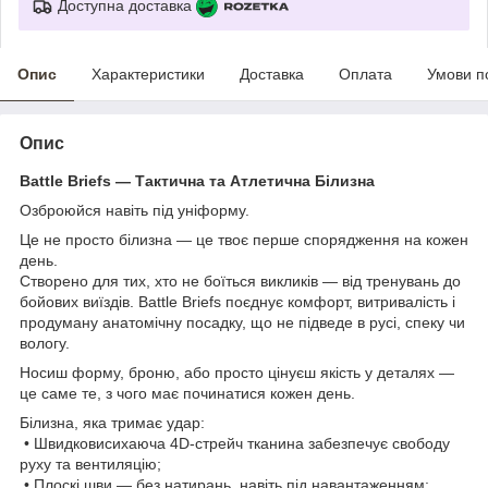
Доступна доставка
Опис
Характеристики
Доставка
Оплата
Умови п
Опис
Battle Briefs — Тактична та Атлетична Білизна
Озброюйся навіть під уніформу.
Це не просто білизна — це твоє перше спорядження на кожен
день.
Створено для тих, хто не боїться викликів — від тренувань до
бойових виїздів. Battle Briefs поєднує комфорт, витривалість і
продуману анатомічну посадку, що не підведе в русі, спеку чи
вологу.
Носиш форму, броню, або просто цінуєш якість у деталях —
це саме те, з чого має починатися кожен день.
Білизна, яка тримає удар:
• Швидковисихаюча 4D-стрейч тканина забезпечує свободу
руху та вентиляцію;
• Плоскі шви — без натирань, навіть під навантаженням;