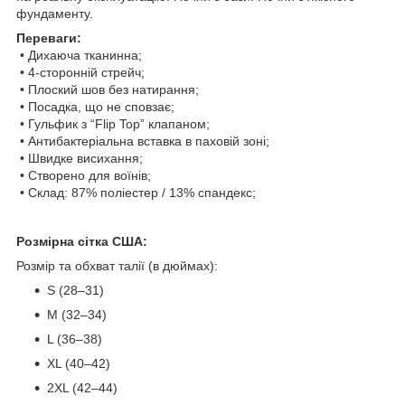
фундаменту.
Переваги:
• Дихаюча тканинна;
• 4-сторонній стрейч;
• Плоский шов без натирання;
• Посадка, що не сповзає;
• Гульфик з “Flip Top” клапаном;
• Антибактеріальна вставка в паховій зоні;
• Швидке висихання;
• Створено для воїнів;
• Склад: 87% поліестер / 13% спандекс;
Розмірна сітка США:
Розмір та обхват талії (в дюймах):
S (28–31)
M (32–34)
L (36–38)
XL (40–42)
2XL (42–44)