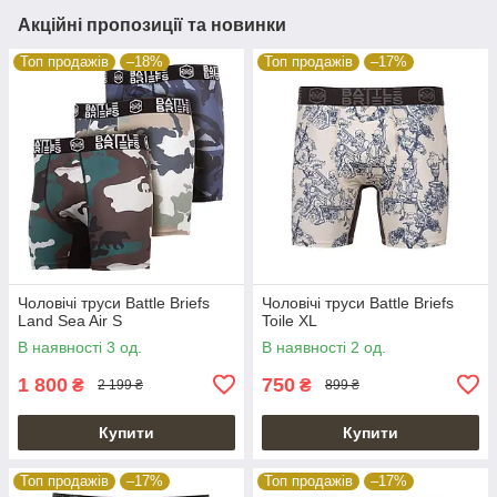
Акційні пропозиції та новинки
Топ продажів
–18%
Топ продажів
–17%
Чоловічі труси Battle Briefs
Чоловічі труси Battle Briefs
Land Sea Air S
Toile XL
В наявності 3 од.
В наявності 2 од.
1 800
750
₴
₴
2 199 ₴
899 ₴
Купити
Купити
Топ продажів
–17%
Топ продажів
–17%