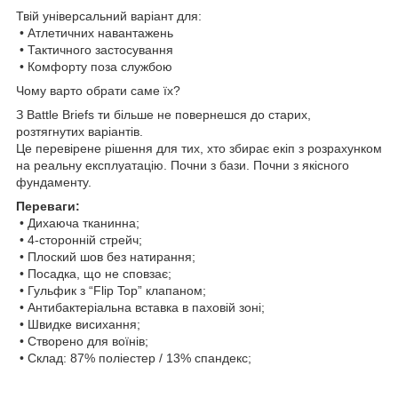
Твій універсальний варіант для:
• Атлетичних навантажень
• Тактичного застосування
• Комфорту поза службою
Чому варто обрати саме їх?
З Battle Briefs ти більше не повернешся до старих,
розтягнутих варіантів.
Це перевірене рішення для тих, хто збирає екіп з розрахунком
на реальну експлуатацію. Почни з бази. Почни з якісного
фундаменту.
Переваги:
• Дихаюча тканинна;
• 4-сторонній стрейч;
• Плоский шов без натирання;
• Посадка, що не сповзає;
• Гульфик з “Flip Top” клапаном;
• Антибактеріальна вставка в паховій зоні;
• Швидке висихання;
• Створено для воїнів;
• Склад: 87% поліестер / 13% спандекс;