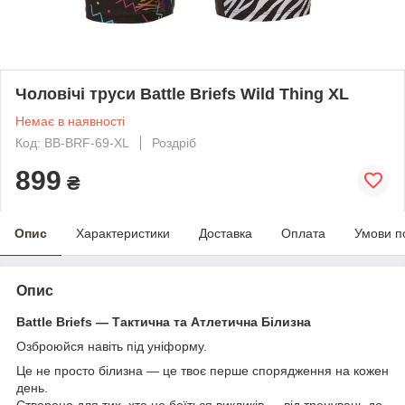
Чоловічі труси Battle Briefs Wild Thing XL
Немає в наявності
Код: BB-BRF-69-XL
Роздріб
899
₴
Опис
Характеристики
Доставка
Оплата
Умови п
Опис
Battle Briefs — Тактична та Атлетична Білизна
Озброюйся навіть під уніформу.
Це не просто білизна — це твоє перше спорядження на кожен
день.
Створено для тих, хто не боїться викликів — від тренувань до