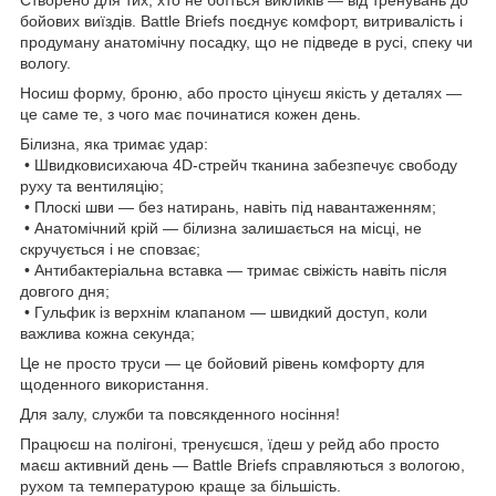
бойових виїздів. Battle Briefs поєднує комфорт, витривалість і
продуману анатомічну посадку, що не підведе в русі, спеку чи
вологу.
Носиш форму, броню, або просто цінуєш якість у деталях —
це саме те, з чого має починатися кожен день.
Білизна, яка тримає удар:
• Швидковисихаюча 4D-стрейч тканина забезпечує свободу
руху та вентиляцію;
• Плоскі шви — без натирань, навіть під навантаженням;
• Анатомічний крій — білизна залишається на місці, не
скручується і не сповзає;
• Антибактеріальна вставка — тримає свіжість навіть після
довгого дня;
• Гульфик із верхнім клапаном — швидкий доступ, коли
важлива кожна секунда;
Це не просто труси — це бойовий рівень комфорту для
щоденного використання.
Для залу, служби та повсякденного носіння!
Працюєш на полігоні, тренуєшся, їдеш у рейд або просто
маєш активний день — Battle Briefs справляються з вологою,
рухом та температурою краще за більшість.