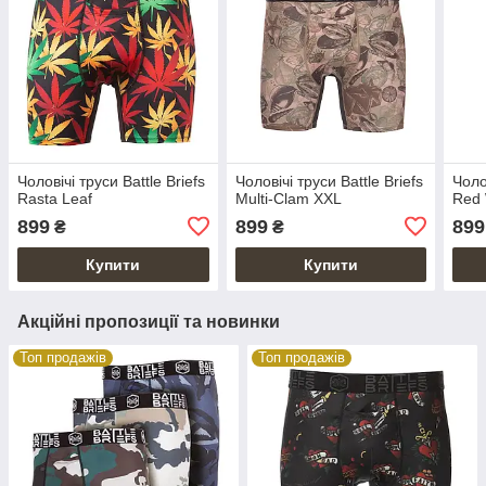
Чоловічі труси Battle Briefs
Чоловічі труси Battle Briefs
Чоло
Rasta Leaf
Multi-Clam XXL
Red 
899
899
899
₴
₴
Купити
Купити
Акційні пропозиції та новинки
Топ продажів
Топ продажів