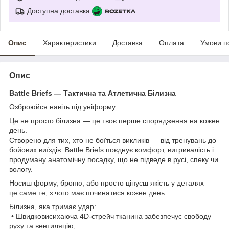
Доступна доставка
Опис
Характеристики
Доставка
Оплата
Умови п
Опис
Battle Briefs — Тактична та Атлетична Білизна
Озброюйся навіть під уніформу.
Це не просто білизна — це твоє перше спорядження на кожен
день.
Створено для тих, хто не боїться викликів — від тренувань до
бойових виїздів. Battle Briefs поєднує комфорт, витривалість і
продуману анатомічну посадку, що не підведе в русі, спеку чи
вологу.
Носиш форму, броню, або просто цінуєш якість у деталях —
це саме те, з чого має починатися кожен день.
Білизна, яка тримає удар:
• Швидковисихаюча 4D-стрейч тканина забезпечує свободу
руху та вентиляцію;