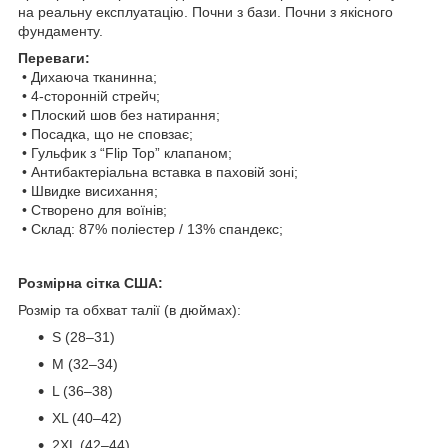
на реальну експлуатацію. Почни з бази. Почни з якісного
фундаменту.
Переваги:
• Дихаюча тканинна;
• 4-сторонній стрейч;
• Плоский шов без натирання;
• Посадка, що не сповзає;
• Гульфик з “Flip Top” клапаном;
• Антибактеріальна вставка в паховій зоні;
• Швидке висихання;
• Створено для воїнів;
• Склад: 87% поліестер / 13% спандекс;
Розмірна сітка США:
Розмір та обхват талії (в дюймах):
S (28–31)
M (32–34)
L (36–38)
XL (40–42)
2XL (42–44)