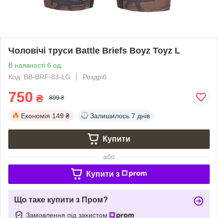
Чоловічі труси Battle Briefs Boyz Toyz L
В наявності 6 од.
Код: BB-BRF-83-LG
Роздріб
750
₴
899 ₴
Економія
149 ₴
Залишилось
7 днів
Купити
або
Купити з
Що таке купити з Пром?
Замовлення під захистом