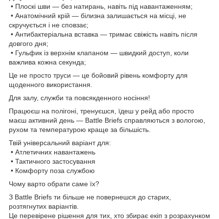
• Плоскі шви — без натирань, навіть під навантаженням;
• Анатомічний крій — білизна залишається на місці, не
скручується і не сповзає;
• Антибактеріальна вставка — тримає свіжість навіть після
довгого дня;
• Гульфик із верхнім клапаном — швидкий доступ, коли
важлива кожна секунда;
Це не просто труси — це бойовий рівень комфорту для
щоденного використання.
Для залу, служби та повсякденного носіння!
Працюєш на полігоні, тренуєшся, їдеш у рейд або просто
маєш активний день — Battle Briefs справляються з вологою,
рухом та температурою краще за більшість.
Твій універсальний варіант для:
• Атлетичних навантажень
• Тактичного застосування
• Комфорту поза службою
Чому варто обрати саме їх?
З Battle Briefs ти більше не повернешся до старих,
розтягнутих варіантів.
Це перевірене рішення для тих, хто збирає екіп з розрахунком