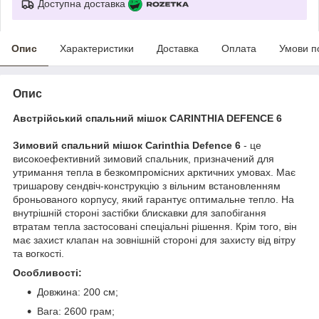
Доступна доставка
Опис
Характеристики
Доставка
Оплата
Умови п
Опис
Австрійський спальний мішок CARINTHIA DEFENCE 6
Зимовий спальний мішок Carinthia Defence 6
- це
високоефективний зимовий спальник, призначений для
утримання тепла в безкомпромісних арктичних умовах. Має
тришарову сендвіч-конструкцію з вільним встановленням
броньованого корпусу, який гарантує оптимальне тепло. На
внутрішній стороні застібки блискавки для запобігання
втратам тепла застосовані спеціальні рішення. Крім того, він
має захист клапан на зовнішній стороні для захисту від вітру
та вогкості.
Особливості:
Довжина: 200 см;
Вага: 2600 грам;