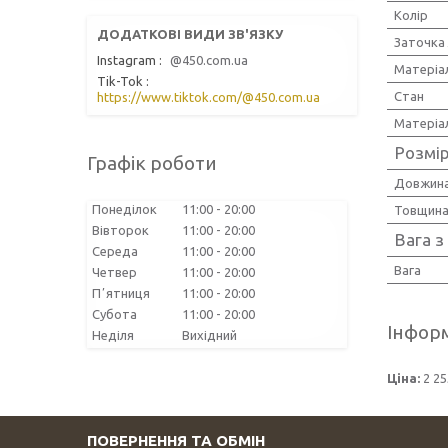
Колір
Заточка
Instagram
@450.com.ua
Матеріал
Tik-Tok
Стан
https://www.tiktok.com/@450.com.ua
Матеріа
Розмір
Графік роботи
Довжина
Понеділок
11:00
20:00
Товщина
Вівторок
11:00
20:00
Вага з
Середа
11:00
20:00
Вага
Четвер
11:00
20:00
Пʼятниця
11:00
20:00
Субота
11:00
20:00
Інформ
Неділя
Вихідний
Ціна:
2 25
ПОВЕРНЕННЯ ТА ОБМІН