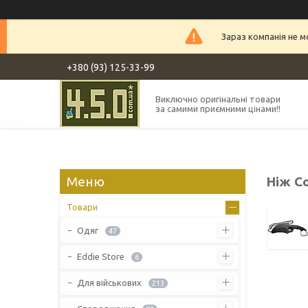
Зараз компанія не 
+380 (93) 125-33-99
Виключно оригінальні товари
за самими приємними цінами!!
Ніж Co
Товари
Одяг
47
Eddie Store
6
Для військових
213