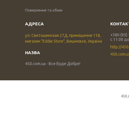
Повернення та обмін
+380 (93)
ул. Святошинская 27Д, приміщення 118,
с 11.00 до
магазин "Eddie Store", Вишневое, Україна
http://450
450.com.
450.com.ua - Все Буде Добре!