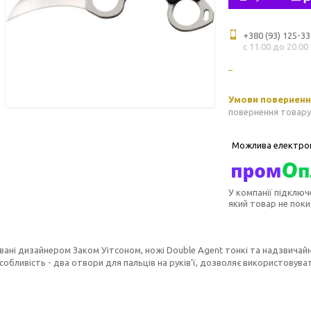
+380 (93) 125-33
с 11.00 до 20.00
повернення товару
У компанії підключ
який товар не пок
ані дизайнером Заком Уітсоном, ножі Double Agent тонкі та надзвичайно 
собливість - два отвори для пальців на руків’ї, дозволяє використовува