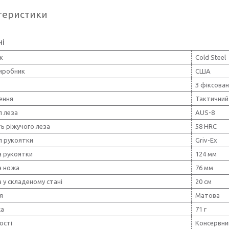
теристики
ні
к
Cold Steel
виробник
США
З фіксова
ення
Тактичний
л леза
AUS-8
ь ріжучого леза
58 HRC
л рукоятки
Griv-Ex
 рукоятки
124 мм
 ножа
76 мм
 у складеному стані
20 см
я
Матова
жа
71 г
ості
Консервни