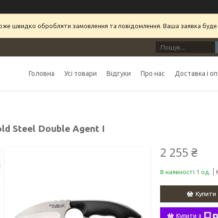
може швидко обробляти замовлення та повідомлення. Ваша заявка буде
Головна
Усі товари
Відгуки
Про нас
Доставка і о
ld Steel Double Agent I
2 255 ₴
В наявності 1 од.
Купити
Купити з