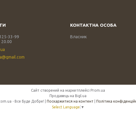
 125-33-99
Власник
 20.00
.ua
ua@gmail.com
Сайт створений на маркетплейсі
Prom.ua
Продавець на Bigl.ua
450.com.ua - Все Буде Добре! |
Поскаржитися на контент
|
Політика конфіденцій
Select Language
▼