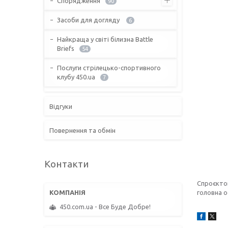
Спорядження
90
Засоби для догляду
6
Найкраща у світі білизна Battle
Briefs
54
Послуги стрілецько-спортивного
клубу 450.ua
7
Відгуки
Повернення та обмін
Контакти
Спроєктов
головна о
450.com.ua - Все Буде Добре!