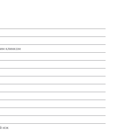
ним клинком
й ніж