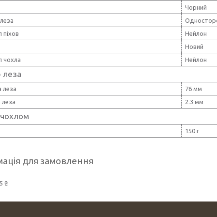
Чорний
 леза
Одностор
 піхов
Нейлон
Новий
л чохла
Нейлон
 леза
 леза
76 мм
 леза
2.3 мм
 чохлом
150 г
ація для замовлення
5 ₴