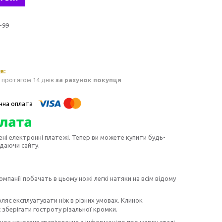
-99
 протягом 14 днів
за рахунок покупця
ені електронні платежі. Тепер ви можете купити будь-
идаючи сайту.
панії побачать в цьому ножі легкі натяки на всім відому
ляє експлуатувати ніж в різних умовах. Клинок
 зберігати гостроту різальної кромки.
инок нанесене гравіювання з інформацією про марку сталі