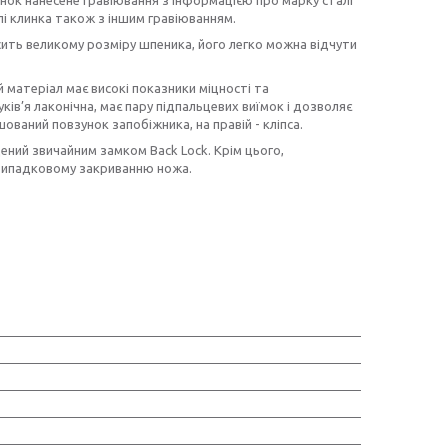
ілі клинка також з іншим гравіюванням.
ить великому розміру шпеника, його легко можна відчути
 матеріал має високі показники міцності та
ків’я лаконічна, має пару підпальцевих виїмок і дозволяє
шований повзунок запобіжника, на правій - кліпса.
щений звичайним замком Back Lock. Крім цього,
 випадковому закриванню ножа.