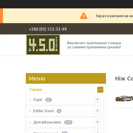
Зараз компанія не 
+380 (93) 125-33-99
Виключно оригінальні товари
за самими приємними цінами!!
Ніж Co
Товари
Одяг
47
Eddie Store
6
Для військових
213