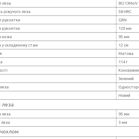
л леза
8Cr13MoV
ь ріжучого леза
58 HRC
л рукоятки
GRN
 рукоятки
120 мм
 ножа
95 мм
 у складеному стані
12 см
я
Матова
жа
114 г
ості
Консервний
Зелений
 леза
Одностор
Новий
 леза
 леза
95 мм
 леза
3 мм
 чохлом