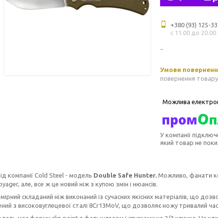
+380 (93) 125-33
с 11.00 до 20.00
повернення товару
У компанії підключ
який товар не пок
ід компанії Cold Steel - модель
Double Safe Hunter.
Можливо, фанати ком
yager, але, все ж це новий ніж з купою змін і нюансів.
ірний складаний ніж виконаний із сучасних якісних матеріалів, що дозво
ний з високовуглецевої сталі 8Cr13MoV, що дозволяє ножу тривалий час
дель має форму clip point з фальшлезом і спусками на 2/3 клинка. На кл