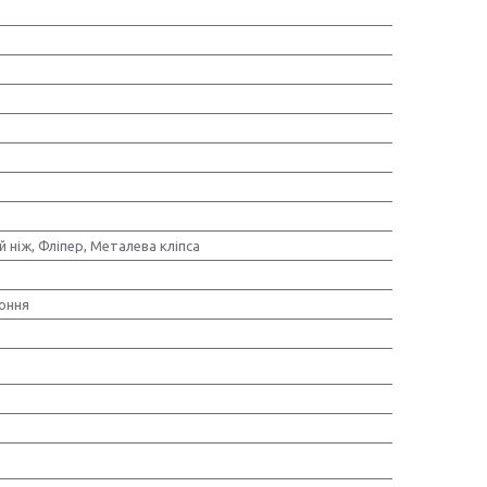
 ніж, Фліпер, Металева кліпса
оння