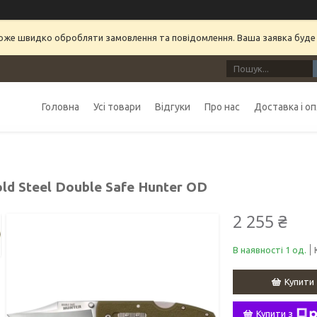
може швидко обробляти замовлення та повідомлення. Ваша заявка буде
Головна
Усі товари
Відгуки
Про нас
Доставка і о
ld Steel Double Safe Hunter OD
2 255 ₴
В наявності 1 од.
Купити
Купити з