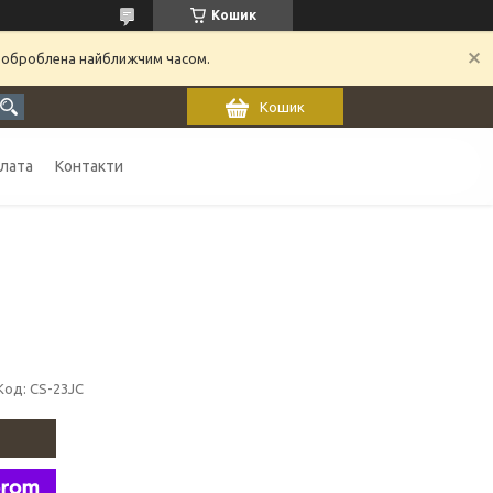
Кошик
 оброблена найближчим часом.
Кошик
плата
Контакти
Код:
CS-23JC