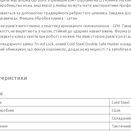
виробництва ножа. Інші версії у лінійці можуть мати альтернативні проф
ивається за допомогою традиційного ребристого шпеника. Завдяки дос
рукавичках. Фінішна обробка клинка - сатин.
на руків’я виготовлені з пластику армованого скловолокном - GFN. Такий
кості, не вицвітають з часом, стійкий до ударних навантажень. Форма ру
вувати кілька хватів при роботі з ножем. На лівій стороні руків’я розта
егендарного замку Tri-Ad Lock, новий Cold Steel Double Safe Hunter осна
й обмежувач, що фіксує коромисло, додає ножу міцності та запобігає
теристики
ні
к
Cold Steel
виробник
США
Складаний
ення
Тактичний