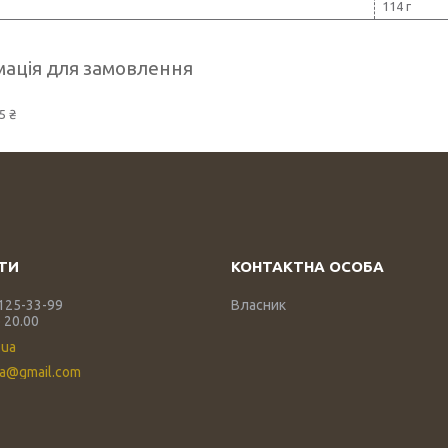
114 г
ація для замовлення
5 ₴
 125-33-99
Власник
 20.00
.ua
ua@gmail.com