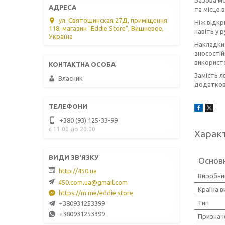
та місце 
ул. Святошинская 27Д, приміщення
Ніж відкр
118, магазин "Eddie Store", Вишневое,
навіть у 
Україна
Накладки 
зносостій
використо
Замість л
Власник
додаткови
+380 (93) 125-33-99
с 11.00 до 20.00
Харак
Основ
http://450.ua
Виробни
450.com.ua@gmail.com
Країна 
https://m.me/eddie store
Тип
+380931253399
+380931253399
Признач