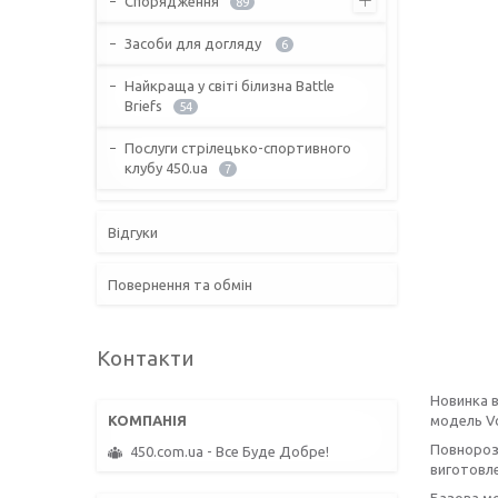
Спорядження
89
Засоби для догляду
6
Найкраща у світі білизна Battle
Briefs
54
Послуги стрілецько-спортивного
клубу 450.ua
7
Відгуки
Повернення та обмін
Контакти
Новинка в
модель Vo
Повнорозм
450.com.ua - Все Буде Добре!
виготовле
Базова мо