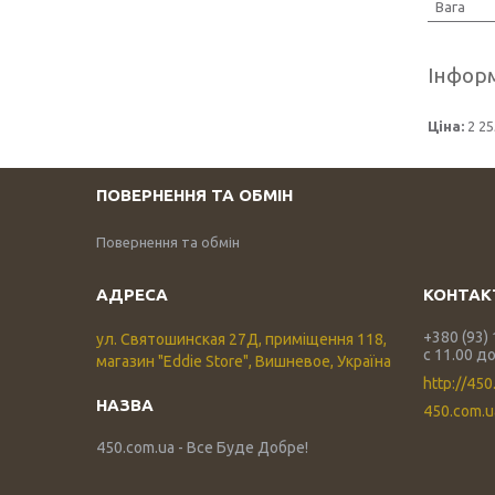
Вага
Інформ
Ціна:
2 25
ПОВЕРНЕННЯ ТА ОБМІН
Повернення та обмін
+380 (93)
ул. Святошинская 27Д, приміщення 118,
с 11.00 до
магазин "Eddie Store", Вишневое, Україна
http://450
450.com.
450.com.ua - Все Буде Добре!