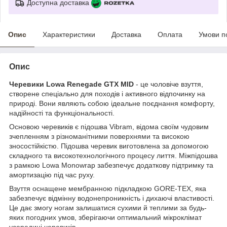
Доступна доставка
Опис
Характеристики
Доставка
Оплата
Умови п
Опис
Черевики Lowa Renegade GTX MID
- це чоловіче взуття,
створене спеціально для походів і активного відпочинку на
природі. Вони являють собою ідеальне поєднання комфорту,
надійності та функціональності.
Основою черевиків є підошва Vibram, відома своїм чудовим
зчепленням з різноманітними поверхнями та високою
зносостійкістю. Підошва черевик виготовлена за допомогою
складного та високотехнологічного процесу лиття. Міжпідошва
з рамкою Lowa Monowrap забезпечує додаткову підтримку та
амортизацію під час руху.
Взуття оснащене мембранною підкладкою GORE-TEX, яка
забезпечує відмінну водонепроникність і дихаючі властивості.
Це дає змогу ногам залишатися сухими й теплими за будь-
яких погодних умов, зберігаючи оптимальний мікроклімат
усередині черевиків.