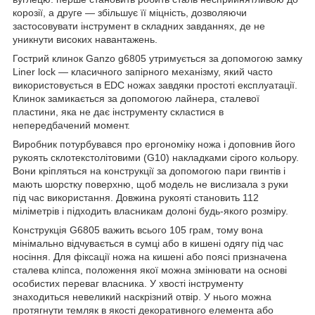
корозії, а друге — збільшує її міцність, дозволяючи
застосовувати інструмент в складних завданнях, де не
уникнути високих навантажень.
Гострий клинок Ganzo g6805 утримується за допомогою замку
Liner lock — класичного запірного механізму, який часто
використовується в EDC ножах завдяки простоті експлуатації.
Клинок замикається за допомогою лайнера, сталевої
пластини, яка не дає інструменту скластися в
непередбачений момент.
Виробник потурбувався про ергономіку ножа і доповнив його
рукоять склотекстолітовими (G10) накладками сірого кольору.
Вони кріпляться на конструкції за допомогою пари гвинтів і
мають шорстку поверхню, щоб модель не вислизала з руки
під час використання. Довжина рукояті становить 112
міліметрів і підходить власникам долоні будь-якого розміру.
Конструкція G6805 важить всього 105 грам, тому вона
мінімально відчувається в сумці або в кишені одягу під час
носіння. Для фіксації ножа на кишені або поясі призначена
сталева кліпса, положення якої можна змінювати на основі
особистих переваг власника. У хвості інструменту
знаходиться невеликий наскрізний отвір. У нього можна
протягнути темляк в якості декоративного елемента або