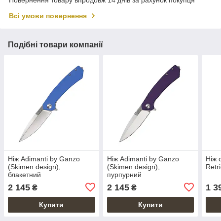
Повернення товару впродовж 14 днів за рахунок покупця
Всі умови повернення
Подібні товари компанії
Ніж Adimanti by Ganzo
Ніж Adimanti by Ganzo
Ніж 
(Skimen design),
(Skimen design),
Retr
блакетний
пурпурний
2 145
2 145
1 3
₴
₴
Купити
Купити