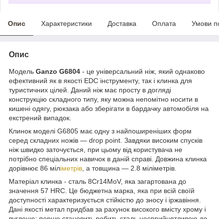
Опис
Характеристики
Доставка
Оплата
Умови п
Опис
Модель
Ganzo G6804
- це універсальний ніж, який однаково
ефективний як в якості EDC інструменту, так і клинка для
туристичних цілей. Даний ніж має просту в догляді
конструкцію складного типу, яку можна непомітно носити в
кишені одягу, рюкзака або зберігати в бардачку автомобіля на
екстрений випадок.
Клинок моделі G6805 має одну з найпоширеніших форм
серед складних ножів — drop point. Завдяки високим спусків
ніж швидко заточується, при цьому від користувача не
потрібно спеціальних навичок в даній справі. Довжина клинка
дорівнює 86 міл
іметрів
, а товщина — 2.8 міліметрів.
Матеріал клинка - сталь 8Cr14MoV, яка загартована до
значення 57 HRC. Це бюджетна марка, яка при всій своїй
доступності характеризується стійкістю до зносу і іржавіння.
Дані якості метал придбав за рахунок високого вмісту хрому і
вуглецю: перше становить робить сталь несприйнятливою до