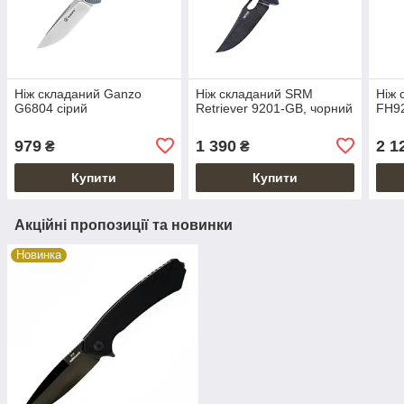
Ніж складаний Ganzo
Ніж складаний SRM
Ніж 
G6804 сірий
Retriever 9201-GB, чорний
FH9
979
1 390
2 1
₴
₴
Купити
Купити
Акційні пропозиції та новинки
Новинка