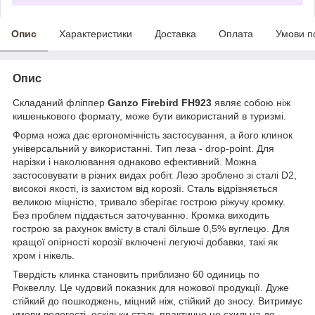
Опис
Характеристики
Доставка
Оплата
Умови п
Опис
Складаний фліппер
Ganzo Firebird FH923
являє собою ніж
кишенькового формату, може бути використаний в туризмі.
Форма ножа дає ергономічність застосування, а його клинок
універсальний у використанні. Тип леза - drop-point. Для
нарізки і наколювання однаково ефективний. Можна
застосовувати в різних видах робіт. Лезо зроблено зі сталі D2,
високої якості, із захистом від корозії. Сталь відрізняється
великою міцністю, тривало зберігає гострою ріжучу кромку.
Без проблем піддається заточуванню. Кромка виходить
гострою за рахунок вмісту в сталі більше 0,5% вуглецю. Для
кращої опірності корозії включені легуючі добавки, такі як
хром і нікель.
Твердість клинка становить приблизно 60 одиниць по
Роквеллу. Це чудовий показник для ножової продукції. Дуже
стійкий до пошкоджень, міцний ніж, стійкий до зносу. Витримує
умови вологості, оскільки сталь практично не схильна до