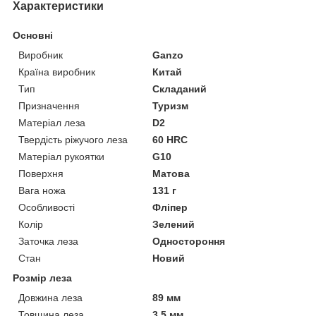
Характеристики
Основні
Виробник
Ganzo
Країна виробник
Китай
Тип
Складаний
Призначення
Туризм
Матеріал леза
D2
Твердість ріжучого леза
60 HRC
Матеріал рукоятки
G10
Поверхня
Матова
Вага ножа
131 г
Особливості
Фліпер
Колір
Зелений
Заточка леза
Одностороння
Стан
Новий
Розмір леза
Довжина леза
89 мм
Товщина леза
3.5 мм