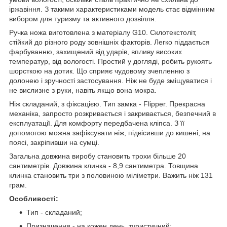
іржавіння. З такими характеристиками модель стає відмінним
вибором для туризму та активного дозвілля.
Ручка ножа виготовлена з матеріалу G10. Склотекстоліт,
стійкий до різного роду зовнішніх факторів. Легко піддається
фарбуванню, захищений від ударів, впливу високих
температур, від вологості. Простий у догляді, робить рукоять
шорсткою на дотик. Що сприяє чудовому зчепленню з
долонею і зручності застосування. Ніж не буде зміщуватися і
не вислизне з руки, навіть якщо вона мокра.
Ніж складаний, з фіксацією. Тип замка - Flipper. Прекрасна
механіка, запросто розкривається і закривається, безпечний в
експлуатації. Для комфорту передбачена кліпса. З її
допомогою можна зафіксувати ніж, підвісивши до кишені, на
поясі, закріпивши на сумці.
Загальна довжина виробу становить трохи більше 20
сантиметрів. Довжина клинка - 8,9 сантиметра. Товщина
клинка становить три з половиною міліметри. Важить ніж 131
грам.
Особливості:
Тип - складаний;
Призначення - на кожен день, туристичний;