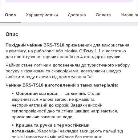
Опис
Характеристики
Доставка
Оплата
Умови п
Опис
Похідний чайник BRS-TS10
призначений для використання
в кемпінгу, на риболовлі або пікніку. Об'єму 1.1 л достатньо
для приготування гарячих напоїв на 4 стандартні кружки.
Чайник стане логічним доповненням до туристичного набору
посуду з казанками та сковорідками, дозволяючи швидко
кип'ятити воду окремо від приготування їжі.
Чайник BRS-TS10 виготовлений з таких матеріалів:
Основний матеріал — алюміній.
Сплав
відрізняється малою вагою, не іржавіє та
несприйнятливий до корозії. Завдяки високій
теплопровідності дно та стінки швидко нагріваються,
прискорюючи закипання води;
Кришка та ручки з термостійкими
вставками.
Жароміцні накладки захищають пальці від
опіків і гарантують міцний хват без ковзання;