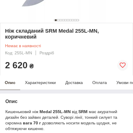
Ніж складаний SRM Medal 255L-MN,
коричневий
Немає в наявності
Код: 255L-MN
Роздріб
2 620
₴
Опис
Характеристики
Доставка
Оплата
Умови п
Опис
Кишеньковий ніж
Medal 255L-MN
від
SRM
має акуратний
дизайн без зайвих деталей. Суворі лінії, тонкий силует та
скромна
вага 70 г
дозволяють носити модель щодня, не
обтяжуючи кишеню.