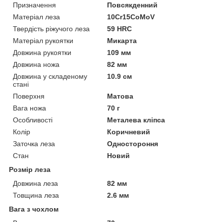
Призначення
Повсякденний
Матеріал леза
10Cr15CoMoV
Твердість ріжучого леза
59 HRC
Матеріал рукоятки
Микарта
Довжина рукоятки
109 мм
Довжина ножа
82 мм
Довжина у складеному
10.9 см
стані
Поверхня
Матова
Вага ножа
70 г
Особливості
Металева кліпса
Колір
Коричневий
Заточка леза
Одностороння
Стан
Новий
Розмір леза
Довжина леза
82 мм
Товщина леза
2.6 мм
Вага з чохлом