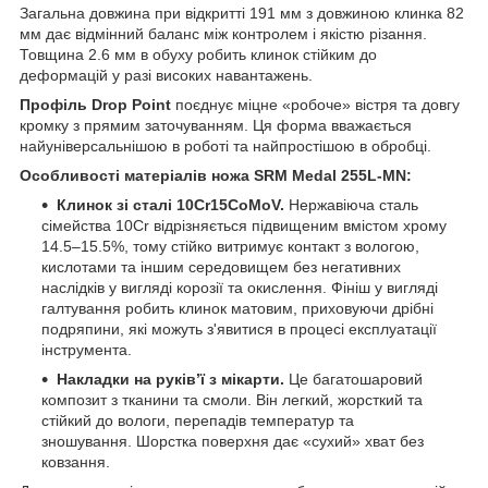
Загальна довжина при відкритті 191 мм з довжиною клинка 82
мм дає відмінний баланс між контролем і якістю різання.
Товщина 2.6 мм в обуху робить клинок стійким до
деформацій у разі високих навантажень.
Профіль Drop Point
поєднує міцне «робоче» вістря та довгу
кромку з прямим заточуванням. Ця форма вважається
найуніверсальнішою в роботі та найпростішою в обробці.
Особливості матеріалів ножа SRM Medal 255L-MN:
Клинок зі сталі 10Cr15CoMoV.
Нержавіюча сталь
сімейства 10Cr відрізняється підвищеним вмістом хрому
14.5–15.5%, тому стійко витримує контакт з вологою,
кислотами та іншим середовищем без негативних
наслідків у вигляді корозії та окислення. Фініш у вигляді
галтування робить клинок матовим, приховуючи дрібні
подряпини, які можуть з'явитися в процесі експлуатації
інструмента.
Накладки на руківʼї з мікарти.
Це багатошаровий
композит з тканини та смоли. Він легкий, жорсткий та
стійкий до вологи, перепадів температур та
зношування. Шорстка поверхня дає «сухий» хват без
ковзання.