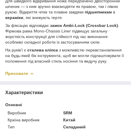
Для швидкого відкривання ножа передбачено двосторонній
шпеник — з ним зручно взаємодіяти як правою, так і лівою
рукою. Відкриття чітке та плавне завдяки
підшипникам з
кераміки
, які знижують тертя.
За фіксацію відповідає
замок Ambi-Lock (Crossbar Lock)
.
Фірмова рама Mono-Chassis Liner підвищує загальну
жорсткість конструкції для стійкості під час виконання
особливо складної роботи із застосуванням сили.
На руківʼї є
сталева кліпса
з можливістю перевстановлення
на будь-який бік інструмента, щоб ви могли підлаштовувати її
положення під власний стиль носіння та ведучу руку.
Приховати
Характеристики
Основні
Виробник
SRM
Країна виробник
Китай
Тип
Складаний